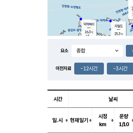
2
덕적북리
자월도
26.3
℃
25.3
℃
4.5
m/s
1.2
m/s
-
mm
3.5
mm
요소
풍도
26.9
덕적지도
2.8
m/
0.5
-12시간
-3시간
m
이전자료
25.6
℃
대
5.0
m/s
-
mm
27.4
7.0
m
-
mm
시간
날씨
시정
운량
일.시
현재일기
km
1/10