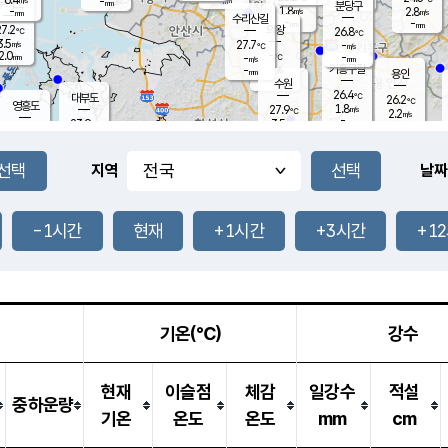
-
-
mm
무의도
mm
mm
분당구
1.8
-
2.8
m/s
m/s
mm
수리산길
-
-
mm
mm
7.2
의왕
26.8
℃
℃
3.5
27.7
m/s
-
m/s
℃
2.0
-
-
mm
-
℃
mm
m/s
기흥구갈
-
-
m/s
mm
용인
-
수원
mm
26.4
℃
대부도
26.2
℃
영흥도
1.8
27.9
m/s
℃
2.2
m/s
-
mm
3.5
23.9
m/s
-
℃
mm
27.3
℃
-
오산
1.0
mm
m/s
5.5
m/s
14.5
mm
11.5
mm
향남
26.4
℃
지역
날짜
3.0
m/s
27.8
-
℃
운평
mm
송탄
-
℃
m/s
-
s
mm
25.8
보
℃
26.2
-1시간
현재
+1시간
+3시간
+1
m
℃
2.9
m/s
산
0.9
m/s
27.0
-
mm
-
mm
-
m
℃
-
m
/s
기온(℃)
강수
현재
이슬점
체감
일강수
적설
중하운량
기온
온도
온도
mm
cm