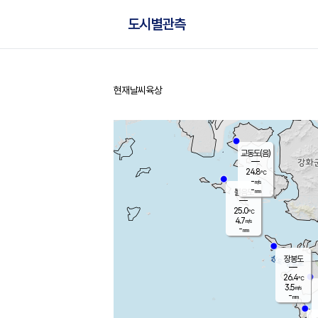
도시별관측
현재날씨
육상
홈
교동도(음)
24.8
℃
-
m/s
-
mm
볼음도
대연평
25.0
℃
4.7
m/s
27.2
℃
-
mm
2.2
m/s
-
mm
장봉도
26.4
℃
3.5
m/s
-
mm