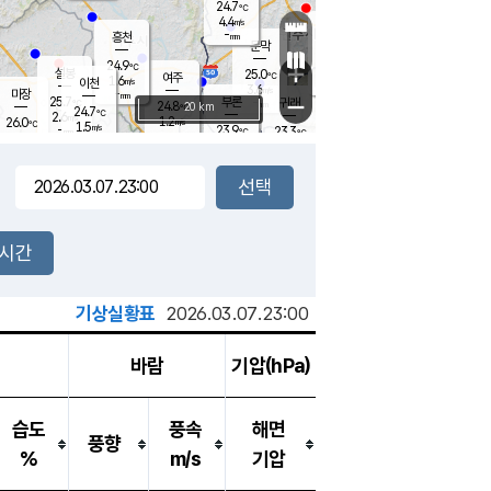
24.7
℃
강림
4.4
m/s
원주
-
흥천
mm
22.0
℃
문막
0.5
m/s
25.5
℃
24.9
-
℃
mm
+
2.7
설봉
m/s
25.0
℃
여주
1.6
m/s
이천
-
mm
3.6
m/s
-
마장
mm
신림
25.7
부론
-
귀래
−
℃
mm
24.8
20 km
℃
24.7
℃
2.6
m/s
1.2
26.0
m/s
℃
22.8
1.5
m/s
℃
-
23.9
23.3
mm
℃
-
℃
mm
3.5
m/s
-
0.7
mm
m/s
2.8
0.3
m/s
m/s
-
mm
-
백운
mm
7.5
-
mm
mm
백암
장호원
24.0
℃
1.4
m/s
22.8
℃
24.7
엄정
℃
0.5
mm
1.4
m/s
2.3
m/s
노은
9.0
mm
1.5
25.8
mm
℃
개
2시간
4.2
m/s
23.9
℃
15.5
mm
3.0
℃
m/s
13.5
/s
mm
m
기상실황표
2026.03.07.23:00
바람
기압(hPa)
습도
풍속
해면
풍향
%
m/s
기압