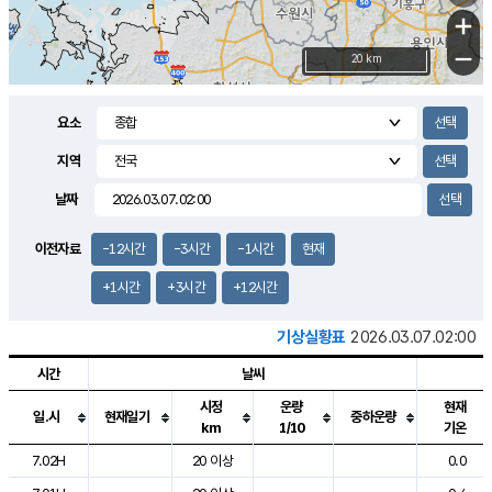
+
−
20 km
요소
지역
날짜
이전자료
-12시간
-3시간
-1시간
현재
+1시간
+3시간
+12시간
기상실황표
2026.03.07.02:00
시간
날씨
시정
운량
현재
일.시
현재일기
중하운량
km
1/10
기온
도시별 기상실황표로 지점, 날씨, 기온, 강수, 바람, 기압등을 안내한 표입
7.02H
20 이상
0.0