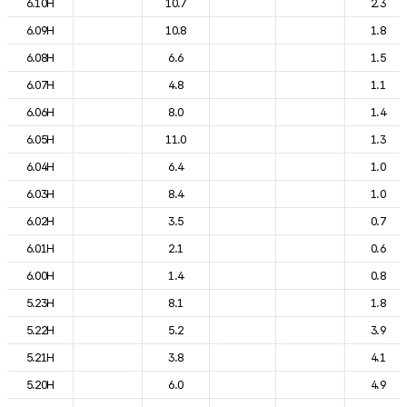
6.10H
10.7
2.3
6.09H
10.8
1.8
6.08H
6.6
1.5
6.07H
4.8
1.1
6.06H
8.0
1.4
6.05H
11.0
1.3
6.04H
6.4
1.0
6.03H
8.4
1.0
6.02H
3.5
0.7
6.01H
2.1
0.6
6.00H
1.4
0.8
5.23H
8.1
1.8
5.22H
5.2
3.9
5.21H
3.8
4.1
5.20H
6.0
4.9