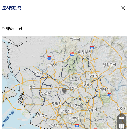
close
도시별관측
현재날씨
육상
홈