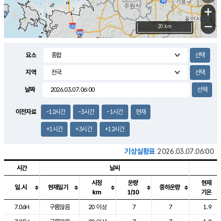
+
−
20 km
요소
지역
날짜
이전자료
-12시간
-3시간
-1시간
현재
+1시간
+3시간
+12시간
기상실황표
2026.03.07.06:00
시간
날씨
시정
운량
현재
일.시
현재일기
중하운량
km
1/10
기온
도시별 기상실황표로 지점, 날씨, 기온, 강수, 바람, 기압등을 안내한 표입
7.06H
구름많음
20 이상
7
7
1.9