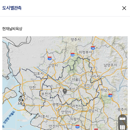
close
도시별관측
현재날씨
육상
홈