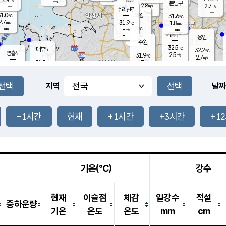
-
-
mm
무의도
mm
mm
분당구
2.8
-
2.7
m/s
m/s
mm
수리산길
-
-
mm
mm
1.0
의왕
31.6
℃
℃
2.7
31.9
m/s
1.8
m/s
℃
-
-
-
mm
-
℃
mm
m/s
기흥구갈
-
-
m/s
mm
용인
-
수원
mm
32.5
℃
대부도
32.2
℃
영흥도
2.5
31.9
m/s
℃
2.7
m/s
-
mm
4.3
31.5
m/s
-
℃
mm
31.5
℃
-
오산
4.4
mm
m/s
4.1
m/s
-
mm
-
mm
향남
30.9
℃
지역
날짜
1.9
m/s
32.1
-
℃
운평
mm
송탄
-
℃
m/s
-
s
mm
31.1
보
℃
32.3
-1시간
현재
+1시간
+3시간
+1
℃
3.8
m/s
산
2.2
m/s
-
30.
mm
-
mm
1.1
℃
-
m
/s
기온(℃)
강수
현재
이슬점
체감
일강수
적설
중하운량
기온
온도
온도
mm
cm