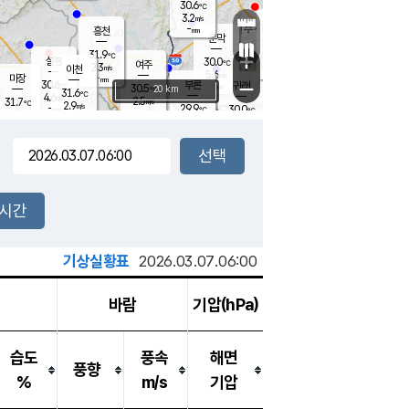
30.6
℃
강림
3.2
m/s
원주
-
흥천
mm
27.1
℃
문막
1.5
m/s
30.8
℃
31.9
-
℃
mm
+
3.1
설봉
m/s
30.0
℃
여주
2.3
m/s
이천
-
mm
5.6
m/s
-
마장
mm
신림
30.6
부론
-
귀래
−
℃
mm
30.5
20 km
℃
31.6
℃
4.6
m/s
2.5
31.7
m/s
℃
27.7
2.9
m/s
℃
-
29.9
30.0
mm
℃
-
℃
mm
2.9
m/s
-
1.9
mm
m/s
3.0
2.3
m/s
m/s
-
mm
-
백운
mm
-
-
mm
mm
백암
장호원
29.7
℃
3.6
m/s
30.3
℃
30.6
엄정
℃
-
mm
1.4
m/s
4.1
m/s
노은
-
mm
-
29.7
mm
℃
개
2시간
4.2
m/s
30.1
℃
-
mm
5
3.7
℃
m/s
-
m/s
mm
m
기상실황표
2026.03.07.06:00
바람
기압(hPa)
습도
풍속
해면
풍향
%
m/s
기압