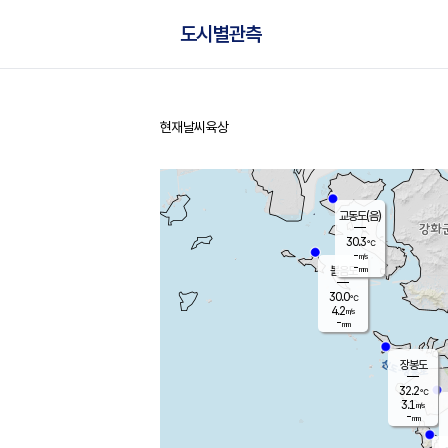
도시별관측
현재날씨
육상
홈
교동도(음)
30.3
℃
-
m/s
-
mm
볼음도
대연평
30.0
℃
4.2
m/s
30.9
℃
-
mm
1.7
m/s
-
mm
장봉도
32.2
℃
3.1
m/s
-
mm