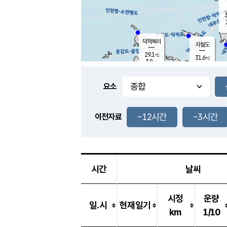
3
덕적북리
자월도
29.1
℃
31.6
℃
3.8
m/s
1.1
m/s
-
mm
-
mm
요소
풍도
29.1
덕적지도
3.1
m/
-
-12시간
-3시간
mm
이전자료
29.0
℃
대
3.1
m/s
-
mm
30.9
8.0
m
-
mm
시간
날씨
시정
운량
일.시
현재일기
km
1/10