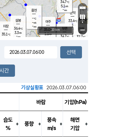
34.7
℃
강림
5.1
m/s
-
흥천
mm
29.6
℃
문막
4.0
m/s
-
-
℃
mm
+
설봉
33.4
℃
여주
-
m/s
6.6
m/s
-
마장
mm
신림
36.4
부론
-
귀래
−
℃
mm
35.0
20 km
℃
3.3
m/s
1.6
35.1
m/s
℃
32.6
℃
-
34.7
32.7
mm
℃
-
℃
mm
2.8
m/s
4.6
m/s
5.5
3.4
m/s
m/s
-
mm
-
백운
mm
-
-
mm
mm
백암
장호원
36.3
℃
2.8
m/s
35.1
℃
34.9
엄정
℃
-
mm
2.2
m/s
2.8
m/s
노은
-
mm
-
34.7
mm
℃
개
2시간
2.0
m/s
35.5
℃
-
mm
6
1.9
℃
m/s
-
m/s
mm
m
기상실황표
2026.03.07.06:00
바람
기압(hPa)
습도
풍속
해면
풍향
%
m/s
기압