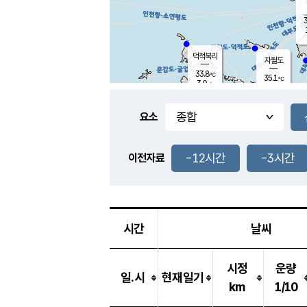
3
덕적북리
자월도
33.8
℃
35.1
℃
3.0
m/s
1.3
m/s
-
mm
-
mm
요소
풍도
32.7
덕적지도
0.9
m/
-
-12시간
-3시간
mm
이전자료
32.3
℃
대
2.0
m/s
-
mm
34.5
2.8
m
-
mm
시간
날씨
시정
운량
일.시
현재일기
km
1/10