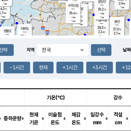
-
mm
무의도
mm
분당구
2.7
-
2.9
m/s
m/s
mm
수리산길
-
-
mm
mm
4.3
의왕
35.2
℃
℃
1.7
35.4
m/s
-
m/s
℃
-
-
-
mm
-
℃
mm
m/s
기흥구갈
-
-
m/s
mm
용인
-
mm
38.3
℃
대부도
37.0
℃
영흥도
2.1
m/s
2.7
m/s
-
mm
35.4
-
℃
mm
34.0
℃
오산
2.5
m/s
1.5
m/s
-
mm
-
mm
향남
36.5
℃
지역
날짜
2.3
m/s
35.8
-
℃
운평
mm
송탄
-
℃
m/s
-
s
mm
34.4
보
℃
35.6
-1시간
현재
+1시간
+3시간
+1
℃
2.9
m/s
산
2.4
m/s
-
34.
mm
-
mm
2.4
℃
-
m
/s
기온(℃)
강수
현재
이슬점
체감
일강수
적설
중하운량
기온
온도
온도
mm
cm