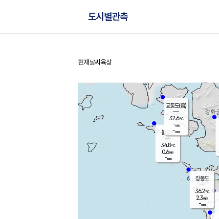
도시별관측
현재날씨
육상
홈
교동도(음)
32.6
℃
-
m/s
-
mm
볼음도
대연평
34.8
℃
0.6
m/s
35.5
℃
-
mm
1.2
m/s
-
mm
장봉도
36.2
℃
2.3
m/s
-
mm