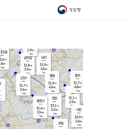
기상청
신남
25.8
℃
3.6
m/s
가평북면
-
mm
31.9
℃
1.9
m/s
평조종
-
mm
화촌
남산
남이섬
3.0
℃
.8
m/s
29.7
31.9
℃
31.8
℃
℃
-
mm
0.6
4.3
m/s
3.9
m/s
m/s
-
-
mm
-
mm
mm
홍천
팔봉
신천*
31.7
31.9
현
℃
℃
31.7
℃
4.8
4.9
m/s
m/s
3.4
m/s
-
시동
-
mm
mm
℃
-
mm
s
31.1
청운
℃
m
용문산
2.9
m/s
-
33.1
mm
℃
31.4
℃
5.3
서원
횡성
m/s
3.5
m/s
-
안흥
mm
-
mm
33.9
33.1
℃
℃
29.0
2.6
4.4
℃
m/s
m/s
양동
-
-
5.1
m/s
mm
mm
-
mm