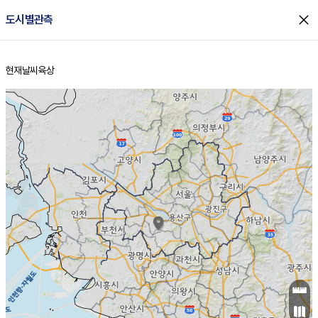
close
도시별관측
현재날씨
육상
홈