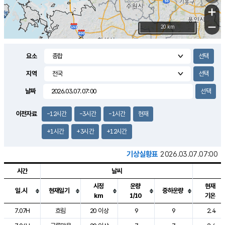
+
−
20 km
요소
지역
날짜
이전자료
-12시간
-3시간
-1시간
현재
+1시간
+3시간
+12시간
기상실황표
2026.03.07.07:00
시간
날씨
시정
운량
현재
일.시
현재일기
중하운량
km
1/10
기온
도시별 기상실황표로 지점, 날씨, 기온, 강수, 바람, 기압등을 안내한 표입
7.07H
흐림
20 이상
9
9
2.4