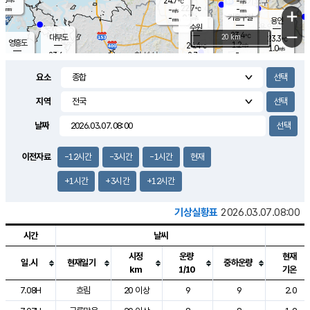
24.7
-
m/s
℃
-
22.7
-
mm
-
℃
mm
+
m/s
기흥구갈
0.3
-
m/s
mm
용인
-
수원
mm
−
23.4
℃
대부도
20 km
23.3
℃
영흥도
1.2
24.4
m/s
℃
1.0
m/s
-
mm
2.7
23.6
m/s
-
℃
mm
25.6
℃
-
오산
2.6
mm
m/s
5.9
m/s
-
mm
요소
-
mm
향남
23.4
℃
2.0
m/s
24.2
-
지역
℃
운평
mm
송탄
1.2
℃
m/s
-
s
mm
23.1
보
℃
날짜
23.4
℃
2.3
m/s
산
0.8
m/s
-
-
mm
-
mm
-
m
℃
이전자료
-12시간
-3시간
-1시간
현재
-
m
/s
+1시간
+3시간
+12시간
기상실황표
2026.03.07.08:00
시간
날씨
시정
운량
현재
일.시
현재일기
중하운량
km
1/10
기온
도시별 기상실황표로 지점, 날씨, 기온, 강수, 바람, 기압등을 안내한 표입
7.08H
흐림
20 이상
9
9
2.0