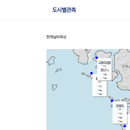
도시별관측
현재날씨
육상
홈
교동도(음)
30.7
℃
-
m/s
-
mm
볼음도
대연평
-
℃
-
m/s
-
℃
-
mm
-
m/s
-
mm
장봉도
-
℃
-
m/s
-
mm