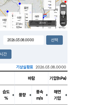
-
℃
강림
-
m/s
원주
-
흥천
mm
26.5
℃
문막
0.5
m/s
28.8
℃
-
-
℃
mm
+
4.2
설봉
m/s
-
℃
여주
-
m/s
이천
-
mm
-
m/s
-
마장
mm
신림
-
부론
-
귀래
−
℃
mm
-
20 km
℃
27.6
℃
-
m/s
-
-
m/s
℃
-
0.3
m/s
℃
-
-
27.7
mm
℃
-
℃
mm
-
m/s
-
-
mm
m/s
-
3.2
m/s
m/s
-
mm
-
백운
mm
-
-
mm
mm
백암
장호원
27.4
℃
2.1
m/s
-
℃
-
엄정
℃
0.5
mm
-
m/s
-
m/s
노은
-
mm
-
-
mm
℃
개
2시간
-
m/s
-
℃
-
mm
-
℃
m/s
-
/s
mm
m
기상실황표
2026.03.08.00:00
바람
기압(hPa)
습도
풍속
해면
풍향
%
m/s
기압