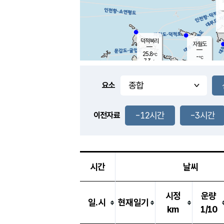
덕적북리
자월도
25.8
℃
-
℃
7.3
m/s
-
m/s
-
mm
-
mm
요소
풍도
-
℃
덕적지도
-
m/s
-
-12시간
-3시간
mm
이전자료
-
℃
대
-
m/s
-
mm
-
℃
-
m/s
-
mm
시간
날씨
시정
운량
일.시
현재일기
km
1/10