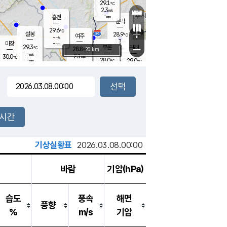
29.1
℃
강림
2.3
m/s
-
흥천
mm
26.1
℃
문막
0.8
m/s
29.6
-
℃
mm
+
설봉
28.9
℃
여주
-
m/s
3.2
m/s
-
마장
mm
신림
29.3
부론
-
귀래
−
℃
mm
28.8
20 km
℃
-
m/s
2.1
30.0
m/s
℃
27.0
℃
-
28.0
29.0
mm
℃
-
℃
mm
2.7
m/s
2.5
m/s
3.5
0.8
m/s
m/s
-
mm
-
백운
mm
-
-
mm
mm
백암
장호원
28.2
℃
1.7
m/s
29.2
℃
29.8
엄정
℃
-
mm
1.4
m/s
3.5
m/s
노은
-
mm
-
28.6
mm
℃
개
2시간
4.1
m/s
28.6
℃
-
mm
1
3.9
℃
m/s
-
m/s
mm
m
기상실황표
2026.03.08.00:00
바람
기압(hPa)
습도
풍속
해면
풍향
%
m/s
기압