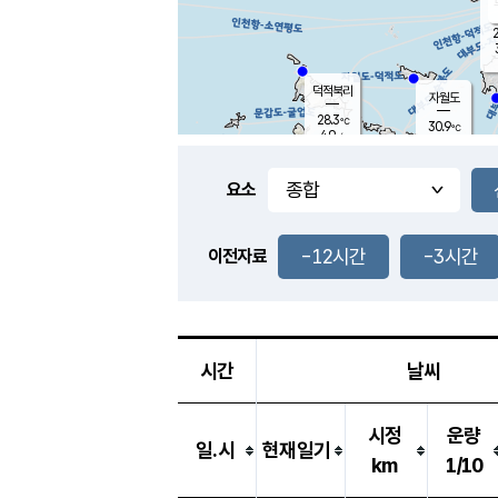
2
덕적북리
자월도
28.3
℃
30.9
℃
4.9
m/s
1.1
m/s
-
mm
-
mm
요소
풍도
29.9
덕적지도
3.6
m/
-
-12시간
-3시간
mm
이전자료
29.2
℃
대
3.7
m/s
-
mm
30.7
6.8
m
-
mm
시간
날씨
시정
운량
일.시
현재일기
km
1/10