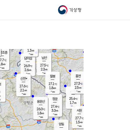
기상청
신남
23.6
℃
2.3
m/s
가평북면
-
mm
27.5
℃
1.3
m/s
평조종
-
mm
화촌
남산
남이섬
7.7
℃
.8
m/s
26.1
27.5
℃
26.9
℃
℃
-
mm
0.9
2.3
m/s
2.6
m/s
m/s
-
-
mm
-
mm
mm
홍천
팔봉
신천*
27.3
27.1
현
℃
℃
27.6
℃
2.5
1.8
m/s
m/s
2.1
m/s
-
시동
-
mm
mm
℃
-
mm
s
25.4
청운
℃
m
용문산
1.7
m/s
-
27.4
mm
℃
26.0
℃
3.0
서원
횡성
m/s
1.8
m/s
-
안흥
mm
-
mm
27.7
28.0
℃
℃
23.8
1.5
2.1
℃
m/s
m/s
양동
-
-
2.3
m/s
mm
mm
-
mm