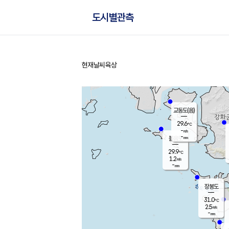
도시별관측
현재날씨
육상
홈
교동도(음)
29.6
℃
-
m/s
-
mm
볼음도
대연평
29.9
℃
1.2
m/s
31.1
℃
-
mm
1.5
m/s
-
mm
장봉도
31.0
℃
2.5
m/s
-
mm