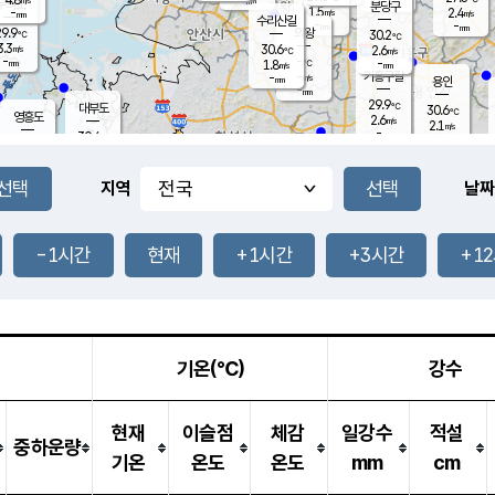
-
mm
무의도
mm
분당구
1.5
-
2.4
m/s
m/s
mm
수리산길
-
-
mm
mm
9.9
의왕
30.2
℃
℃
3.3
30.6
m/s
2.6
m/s
℃
-
-
-
mm
1.8
℃
mm
m/s
기흥구갈
-
-
m/s
mm
용인
-
mm
29.9
℃
대부도
30.6
℃
영흥도
2.6
m/s
2.1
m/s
-
mm
30.4
-
℃
mm
31.1
℃
오산
4.3
m/s
6.8
m/s
-
mm
-
mm
향남
29.6
℃
지역
날짜
2.8
m/s
31.8
-
℃
운평
mm
송탄
-
℃
m/s
-
s
mm
30.5
보
℃
31.1
-1시간
현재
+1시간
+3시간
+1
℃
3.3
m/s
산
1.6
m/s
-
29.
mm
-
mm
1.6
℃
-
m
/s
기온(℃)
강수
현재
이슬점
체감
일강수
적설
중하운량
기온
온도
온도
mm
cm