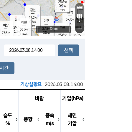
25.6
℃
강림
0.9
m/s
원주
-
흥천
mm
23.8
℃
문막
0.2
m/s
28.6
℃
27.2
-
℃
mm
+
0.7
설봉
m/s
26.3
℃
여주
0.6
m/s
이천
-
mm
1.9
m/s
-
마장
mm
신림
29.4
부론
-
귀래
−
℃
mm
27.8
20 km
℃
27.2
℃
1.2
m/s
0.5
27.5
m/s
℃
23.7
0.4
m/s
℃
-
25.8
25.2
mm
℃
-
℃
mm
0.4
m/s
-
0.2
mm
m/s
0.8
0.1
m/s
m/s
-
mm
-
백운
mm
-
-
mm
mm
백암
장호원
24.4
℃
0.3
m/s
24.2
℃
26.6
엄정
℃
-
mm
0.0
m/s
0.5
m/s
노은
-
mm
-
25.9
mm
℃
개
2시간
0.4
m/s
25.6
℃
-
mm
0.1
℃
m/s
-
/s
mm
m
기상실황표
2026.03.08.14:00
바람
기압(hPa)
습도
풍속
해면
풍향
%
m/s
기압