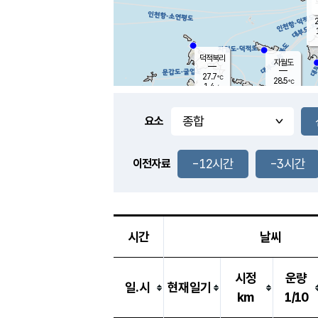
2
덕적북리
자월도
27.7
℃
28.5
℃
1.4
m/s
2.1
m/s
-
mm
-
mm
요소
풍도
27.4
덕적지도
0.6
m/
-
-12시간
-3시간
mm
이전자료
27.0
℃
대
4.0
m/s
-
mm
26.4
0.4
m
-
mm
시간
날씨
시정
운량
일.시
현재일기
km
1/10