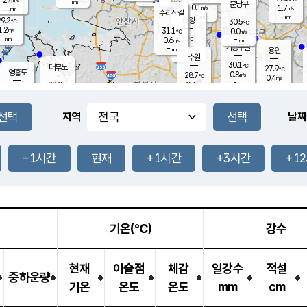
-
-
mm
무의도
mm
mm
분당구
0.1
-
1.7
m/s
m/s
mm
수리산길
-
-
mm
mm
9.2
의왕
30.5
℃
℃
1.2
31.1
m/s
0.0
m/s
℃
-
-
-
mm
0.6
℃
mm
m/s
기흥구갈
-
-
m/s
mm
용인
-
수원
mm
30.1
℃
대부도
27.9
℃
영흥도
0.8
28.7
m/s
℃
0.4
m/s
-
mm
0.3
28.0
m/s
-
℃
mm
30.2
℃
-
오산
1.6
mm
m/s
1.9
m/s
-
mm
-
mm
향남
28.5
℃
지역
날짜
1.5
m/s
30.1
-
℃
운평
mm
송탄
0.0
℃
m/s
-
s
mm
27.0
보
℃
30.8
-1시간
현재
+1시간
+3시간
+1
℃
0.1
m/s
산
0.6
m/s
-
-
mm
-
mm
-
m
℃
-
m
/s
기온(℃)
강수
현재
이슬점
체감
일강수
적설
중하운량
기온
온도
온도
mm
cm