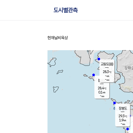
도시별관측
현재날씨
육상
홈
교동도(음)
28.3
℃
-
m/s
-
mm
볼음도
대연평
28.4
℃
0.1
m/s
30.2
℃
-
mm
2.4
m/s
-
mm
장봉도
29.3
℃
1.9
m/s
-
mm