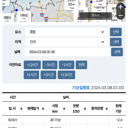
29.5
1.3
m/s
℃
-
-
-
mm
0.5
℃
mm
+
m/s
기흥구갈
-
-
m/s
mm
용인
-
수원
mm
−
28.7
℃
대부도
20 km
27.6
℃
영흥도
1.4
29.6
m/s
℃
0.4
m/s
-
mm
2.1
26.7
m/s
-
℃
mm
29.0
℃
-
오산
0.8
mm
m/s
3.4
m/s
-
mm
요소
-
mm
향남
28.5
℃
1.4
m/s
-
-
지역
℃
운평
mm
송탄
-
℃
m/s
-
s
mm
27.8
보
℃
날짜
29.2
℃
1.4
m/s
산
1.3
m/s
-
25.
mm
-
mm
0.1
℃
이전자료
-12시간
-3시간
-1시간
현재
-
m
/s
+1시간
+3시간
+12시간
기상실황표
2026.03.08.01:00
시간
날씨
시정
운량
현재
일.시
현재일기
중하운량
km
1/10
기온
도시별 기상실황표로 지점, 날씨, 기온, 강수, 바람, 기압등을 안내한 표입
8.01H
20 이상
-2.6