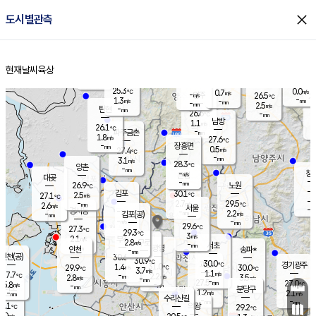
close
도시별관측
장남
판문점
26.2
℃
0.8
m/s
화현
26.6
동두천
℃
남면
-
현재날씨
육상
mm
파주
3.0
홈
m/s
포천
23.9
-
26.7
℃
mm
℃
26.6
℃
25.3
0.0
0.7
m/s
℃
m/s
-
양주
26.5
m/s
가
℃
-
1.3
-
mm
m/s
mm
-
mm
2.5
m/s
-
탄현
mm
26.6
-
2
℃
mm
남방
1.1
m/s
0
26.1
℃
-
파주금촌
mm
1.8
m/s
27.6
℃
-
장흥면
mm
0.5
m/s
27.4
℃
-
mm
3.1
m/s
28.3
℃
양촌
-
mm
창
-
m/s
은평
대곶
-
mm
26.9
노원
℃
-
김포
30.1
2.5
℃
27.1
m/s
℃
-
m/
-
2.7
29.5
m/s
mm
2.6
℃
m/s
서울
-
경서동
-
m
-
2.2
℃
mm
-
김포(공)
m/s
mm
-
-
m/s
mm
29.6
℃
27.3
-
℃
mm
29.3
℃
3
m/s
2.1
부천
m/s
2.8
구로
m/s
-
서초
mm
-
광명
mm
인천
송파*
-
mm
인천(공)
30.6
℃
30.9
℃
30.0
과천
경기광주
℃
31.0
1.4
29.9
30.0
m/s
℃
℃
℃
3.7
m/s
1.1
m/s
27.7
-
2.2
℃
mm
2.8
m/s
3.5
m/s
-
m/s
mm
-
27.5
27.0
mm
5.8
-
℃
℃
m/s
-
-
mm
무의도
mm
mm
분당구
1.2
-
2.1
m/s
m/s
mm
수리산길
-
-
mm
mm
7.1
의왕
29.2
℃
℃
1.0
m/s