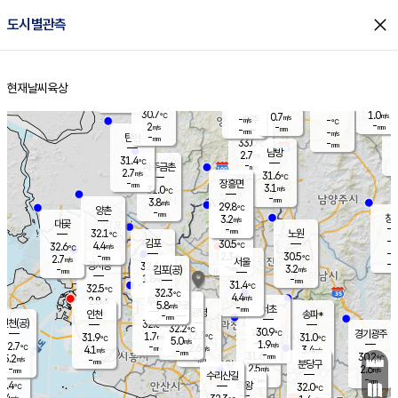
close
도시별관측
장남
판문점
30.8
℃
3.3
m/s
화현
31.6
동두천
℃
남면
-
현재날씨
육상
mm
파주
3.5
홈
m/s
포천
30.8
-
31
℃
mm
℃
30.3
℃
30.7
1.0
0.7
m/s
℃
m/s
-
양주
-
m/s
가
℃
-
2
-
mm
m/s
mm
-
mm
-
m/s
-
탄현
mm
33.0
-
2
℃
mm
남방
2.7
m/s
2
31.4
℃
-
파주금촌
mm
2.7
m/s
31.6
℃
-
장흥면
mm
3.1
m/s
31.0
℃
-
mm
3.8
m/s
29.8
℃
양촌
-
mm
창
3.2
m/s
은평
대곶
-
mm
32.1
노원
℃
-
김포
30.5
4.4
℃
32.6
m/s
℃
-
m/
-
2.3
30.5
m/s
mm
2.7
℃
m/s
서울
-
경서동
32.6
m
-
3.2
℃
mm
-
김포(공)
m/s
mm
1.8
-
m/s
mm
31.4
℃
32.5
-
℃
mm
32.3
℃
4.4
m/s
2.8
부천
m/s
5.8
구로
m/s
-
서초
mm
-
광명
mm
인천
송파*
-
mm
인천(공)
32.0
℃
32.2
℃
30.9
과천
경기광주
℃
32.3
1.7
31.9
31.0
m/s
℃
℃
℃
5.0
m/s
1.9
m/s
32.7
-
2.6
℃
mm
4.1
m/s
3.4
m/s
-
m/s
mm
-
31.6
30.2
mm
5.2
-
℃
℃
m/s
-
-
mm
무의도
mm
mm
분당구
2.5
-
2.6
m/s
m/s
mm
수리산길
-
-
mm
mm
1.4
의왕
32.0
℃
℃
2.4
m/s