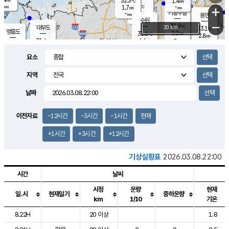
32.3
1.4
m/s
℃
-
-
-
mm
1.7
℃
mm
+
m/s
기흥구갈
-
-
m/s
mm
용인
-
수원
mm
−
31.9
℃
대부도
20 km
33.1
℃
영흥도
2.2
31.6
m/s
℃
2.8
m/s
-
mm
4.6
31.6
m/s
-
℃
mm
31.9
℃
-
오산
4.6
mm
m/s
5.9
m/s
-
mm
요소
-
mm
향남
31.3
℃
2.6
m/s
-
-
지역
℃
운평
mm
송탄
-
℃
m/s
-
s
mm
31.1
보
℃
날짜
32.4
℃
3.9
m/s
산
1.9
m/s
-
31.
mm
-
mm
0.7
℃
이전자료
-12시간
-3시간
-1시간
현재
-
m
/s
+1시간
+3시간
+12시간
기상실황표
2026.03.08.22:00
시간
날씨
시정
운량
현재
일.시
현재일기
중하운량
km
1/10
기온
도시별 기상실황표로 지점, 날씨, 기온, 강수, 바람, 기압등을 안내한 표입
8.22H
20 이상
1.8