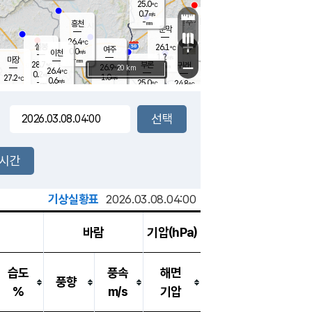
25.0
℃
강림
0.7
m/s
원주
-
흥천
mm
22.7
℃
문막
0.1
m/s
28.1
℃
26.4
-
℃
mm
+
0.9
설봉
m/s
26.1
℃
여주
0.0
m/s
이천
-
mm
1.2
m/s
-
마장
mm
신림
28.7
부론
-
귀래
−
℃
mm
26.9
20 km
℃
26.4
℃
0.2
m/s
1.0
27.2
m/s
℃
23.3
0.6
m/s
℃
-
25.0
24.8
mm
℃
-
℃
mm
0.0
m/s
-
0.9
mm
m/s
0.0
0.3
m/s
m/s
-
mm
-
백운
mm
-
-
mm
mm
백암
장호원
24.0
℃
0.7
m/s
24.7
℃
26.8
엄정
℃
-
mm
0.0
m/s
1.2
m/s
노은
-
mm
-
25.4
mm
℃
개
2시간
0.3
m/s
24.9
℃
-
mm
0.2
℃
m/s
-
/s
mm
m
기상실황표
2026.03.08.04:00
바람
기압(hPa)
습도
풍속
해면
풍향
%
m/s
기압