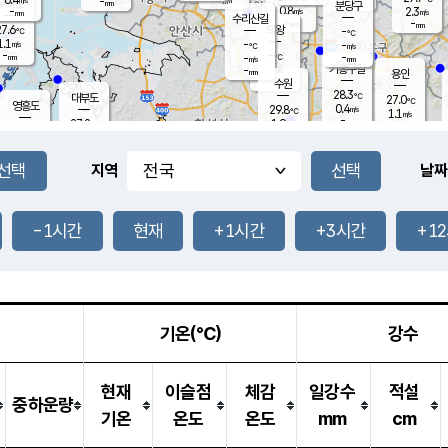
-
-
mm
무의도
mm
mm
분당구
0.8
-
2.3
m/s
m/s
mm
수리산길
-
-
mm
mm
7.6
의왕
-
℃
℃
1.1
-
m/s
-
m/s
℃
-
-
-
mm
-
℃
mm
m/s
기흥구갈
-
-
m/s
mm
용인
-
수원
mm
28.3
℃
대부도
27.0
℃
영흥도
0.4
29.8
m/s
℃
1.1
m/s
-
mm
1.9
27.2
m/s
-
℃
mm
28.8
℃
-
오산
0.4
mm
m/s
3.9
m/s
-
mm
-
mm
향남
26.2
℃
지역
날짜
0.0
m/s
30.0
-
℃
운평
mm
송탄
0.0
℃
m/s
-
s
mm
27.4
보
℃
29.9
-1시간
현재
+1시간
+3시간
+1
℃
1.4
m/s
산
0.6
m/s
-
-
mm
-
mm
-
m
℃
-
m
/s
기온(℃)
강수
현재
이슬점
체감
일강수
적설
중하운량
기온
온도
온도
mm
cm