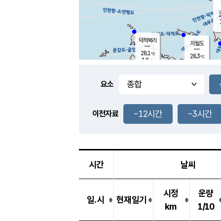
2
덕적북리
자월도
28.1
℃
28.3
℃
1.8
m/s
3.0
m/s
-
mm
-
mm
요소
풍도
28.2
덕적지도
0.8
m/
-
-12시간
-3시간
mm
이전자료
29.6
℃
대
2.1
m/s
-
mm
26.6
0.0
m
-
mm
시간
날씨
시정
운량
일.시
현재일기
km
1/10