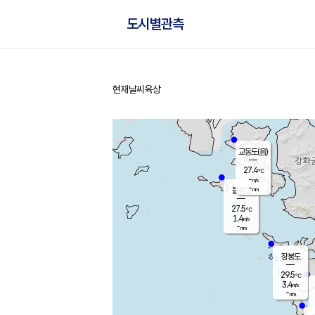
도시별관측
현재날씨
육상
홈
교동도(음)
27.4
℃
-
m/s
-
mm
볼음도
대연평
27.5
℃
1.4
m/s
29.5
℃
-
mm
1.9
m/s
-
mm
장봉도
29.5
℃
3.4
m/s
-
mm