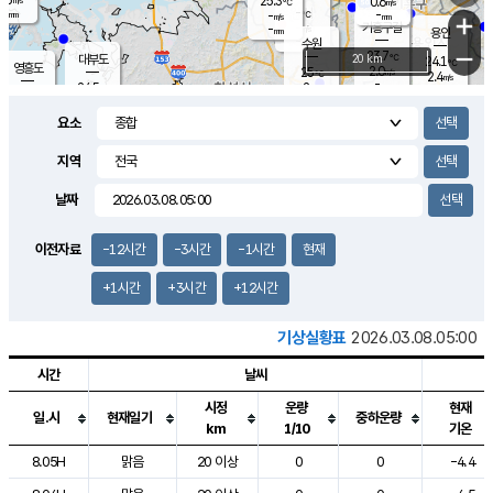
25.3
0.6
m/s
℃
-
-
-
mm
-
℃
mm
+
m/s
기흥구갈
-
-
m/s
mm
용인
-
수원
mm
−
23.7
℃
대부도
20 km
24.1
℃
영흥도
2.0
25
m/s
℃
2.4
m/s
-
mm
2
24.5
m/s
-
℃
mm
26.0
℃
-
오산
2.6
mm
m/s
5.7
m/s
-
mm
요소
-
mm
향남
24.5
℃
1.9
m/s
25.4
-
지역
℃
운평
mm
송탄
-
℃
m/s
-
s
mm
24.0
보
℃
날짜
24.5
℃
1.6
m/s
산
0.2
m/s
-
21.
mm
-
mm
-
m
℃
이전자료
-12시간
-3시간
-1시간
현재
-
m
/s
+1시간
+3시간
+12시간
기상실황표
2026.03.08.05:00
시간
날씨
시정
운량
현재
일.시
현재일기
중하운량
km
1/10
기온
도시별 기상실황표로 지점, 날씨, 기온, 강수, 바람, 기압등을 안내한 표입
8.05H
맑음
20 이상
0
0
-4.4