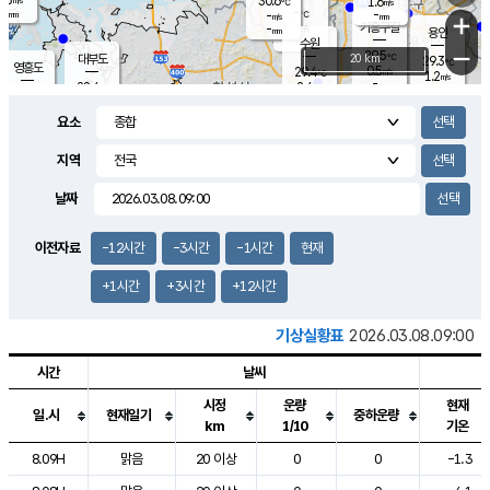
30.6
1.6
m/s
℃
-
-
-
mm
-
℃
mm
+
m/s
기흥구갈
-
-
m/s
mm
용인
-
수원
mm
−
29.5
℃
대부도
20 km
29.3
℃
영흥도
0.5
29.4
m/s
℃
1.2
m/s
-
mm
2.4
28.4
m/s
-
℃
mm
28.1
℃
-
오산
1.4
mm
m/s
1.7
m/s
-
mm
요소
-
mm
향남
29.3
℃
1.2
m/s
29.5
-
지역
℃
운평
mm
송탄
0.5
℃
m/s
-
s
mm
28.8
보
℃
날짜
29.3
℃
2.0
m/s
산
1.4
m/s
-
25.
mm
-
mm
0.4
℃
이전자료
-12시간
-3시간
-1시간
현재
-
m
/s
+1시간
+3시간
+12시간
기상실황표
2026.03.08.09:00
시간
날씨
시정
운량
현재
일.시
현재일기
중하운량
km
1/10
기온
도시별 기상실황표로 지점, 날씨, 기온, 강수, 바람, 기압등을 안내한 표입
8.09H
맑음
20 이상
0
0
-1.3