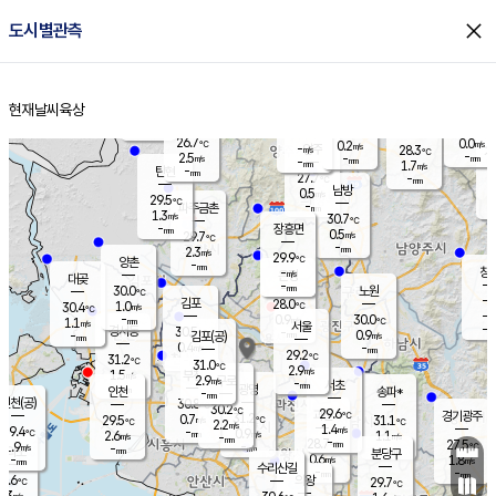
close
도시별관측
장남
판문점
27.8
℃
0.4
m/s
화현
28.0
동두천
℃
남면
-
현재날씨
육상
mm
파주
2.1
홈
m/s
포천
24.5
-
27.2
℃
mm
℃
30.4
℃
26.7
0.0
0.2
m/s
℃
m/s
-
양주
28.3
m/s
가
℃
-
2.5
-
mm
m/s
mm
-
mm
1.7
m/s
-
탄현
mm
27.7
-
2
℃
mm
남방
0.5
m/s
0
29.5
℃
-
파주금촌
mm
1.3
m/s
30.7
℃
-
장흥면
mm
0.5
m/s
29.7
℃
-
mm
2.3
m/s
29.9
℃
양촌
-
mm
창
-
m/s
은평
대곶
-
mm
30.0
노원
℃
-
김포
28.0
1.0
℃
30.4
m/s
℃
-
m/
-
0.9
30.0
m/s
mm
1.1
℃
m/s
서울
-
경서동
30.5
m
-
0.9
℃
mm
-
김포(공)
m/s
mm
0.4
-
m/s
mm
29.2
℃
31.2
-
℃
mm
31.0
℃
2.9
m/s
1.5
부천
m/s
2.9
구로
m/s
-
서초
mm
-
광명
mm
인천
송파*
-
mm
인천(공)
30.8
℃
30.2
℃
29.6
과천
경기광주
℃
31.2
0.7
29.5
31.1
m/s
℃
℃
℃
2.2
m/s
1.4
m/s
29.4
-
0.9
℃
mm
2.6
m/s
1.1
m/s
-
m/s
mm
-
28.7
27.5
mm
1.9
-
℃
℃
m/s
-
-
mm
무의도
mm
mm
분당구
0.6
-
1.8
m/s
m/s
mm
수리산길
-
-
mm
mm
8.6
의왕
29.7
℃
℃
1.3
m/s