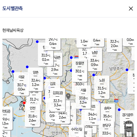
close
도시별관측
장남
판문점
29.6
℃
1.1
m/s
화현
28.2
동두천
℃
남면
-
현재날씨
육상
mm
파주
0.0
홈
m/s
포천
28.8
-
30.7
℃
mm
℃
29.6
℃
29.7
0.0
0.4
m/s
℃
m/s
1.0
양주
32.3
m/s
가
℃
-
0.4
-
mm
m/s
mm
-
mm
2.0
m/s
-
탄현
mm
32.1
-
3
℃
mm
남방
1.7
m/s
1
31.5
℃
-
파주금촌
mm
0.1
m/s
33.4
℃
-
장흥면
mm
0.9
m/s
31.7
℃
-
mm
2.9
m/s
30.1
℃
양촌
-
mm
창
-
m/s
은평
대곶
-
mm
32.4
노원
℃
-
김포
30.0
1.2
℃
30.7
m/s
℃
-
m/
-
1.2
31.5
m/s
mm
0.0
℃
m/s
서울
-
경서동
32.1
m
-
1.2
℃
mm
-
김포(공)
m/s
mm
1.5
-
m/s
mm
33.8
℃
31.2
-
℃
mm
32.3
℃
3.2
m/s
0.9
부천
m/s
3.3
구로
m/s
-
서초
mm
-
광명
mm
인천
송파*
-
mm
인천(공)
33.6
℃
34.4
℃
34.6
과천
경기광주
℃
34.6
0.9
31.8
35.6
m/s
℃
℃
℃
2.6
m/s
1.1
m/s
29.6
-
2.1
℃
mm
2.6
m/s
1.5
m/s
-
m/s
mm
-
30.9
29.1
mm
3.3
-
℃
℃
m/s
-
-
mm
무의도
mm
mm
분당구
0.9
-
1.3
m/s
m/s
mm
수리산길
-
-
mm
mm
0.2
의왕
33.5
℃
℃
2.9
m/s