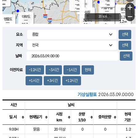
-
-
m/s
℃
-
-
-
mm
-
℃
mm
+
m/s
기흥구갈
-
-
m/s
mm
용인
-
수원
mm
−
31.8
℃
대부도
20 km
31.2
℃
영흥도
0.6
32.4
m/s
℃
1.2
m/s
-
mm
2.1
28.7
m/s
-
℃
mm
30.8
℃
-
오산
1.0
mm
m/s
3.0
m/s
-
mm
요소
-
mm
향남
29.3
℃
0.4
m/s
33.4
-
지역
℃
운평
mm
송탄
-
℃
m/s
-
s
mm
30.6
보
℃
날짜
34.0
℃
1.5
m/s
산
1.4
m/s
-
27.
mm
-
mm
0.1
℃
이전자료
-12시간
-3시간
-1시간
현재
-
m
/s
+1시간
+3시간
+12시간
기상실황표
2026.03.09.00:00
시간
날씨
시정
운량
현재
일.시
현재일기
중하운량
km
1/10
기온
도시별 기상실황표로 지점, 날씨, 기온, 강수, 바람, 기압등을 안내한 표입
9.00H
맑음
20 이상
0
0
1.2