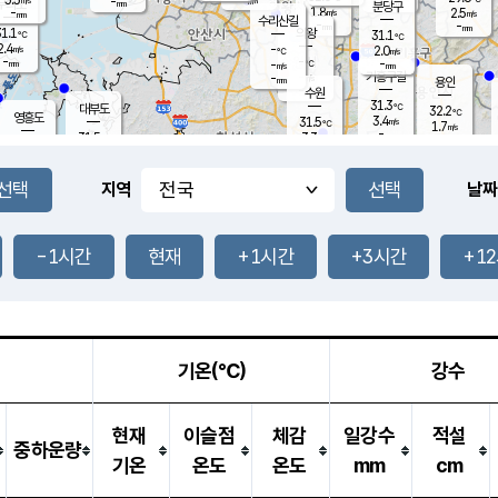
-
-
mm
무의도
mm
mm
분당구
1.8
-
2.5
m/s
m/s
mm
수리산길
-
-
mm
mm
1.1
의왕
31.1
℃
℃
2.4
-
m/s
2.0
m/s
℃
-
-
-
mm
-
℃
mm
m/s
기흥구갈
-
-
m/s
mm
용인
-
수원
mm
31.3
℃
대부도
32.2
℃
영흥도
3.4
31.5
m/s
℃
1.7
m/s
-
mm
3.3
31.5
m/s
-
℃
mm
30.9
℃
-
오산
4.0
mm
m/s
4.3
m/s
-
mm
-
mm
향남
31.2
℃
지역
날짜
3.1
m/s
31.7
-
℃
운평
mm
송탄
-
℃
m/s
-
s
mm
30.5
보
℃
32.2
-1시간
현재
+1시간
+3시간
+1
℃
3.8
m/s
산
1.5
m/s
-
-
mm
-
mm
-
m
℃
-
m
/s
기온(℃)
강수
현재
이슬점
체감
일강수
적설
중하운량
기온
온도
온도
mm
cm