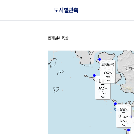
도시별관측
현재날씨
육상
홈
교동도(음)
29.3
℃
-
m/s
-
mm
볼음도
대연평
30.2
℃
1.8
m/s
31.1
℃
-
mm
1.5
m/s
-
mm
장봉도
31.4
℃
3.6
m/s
-
mm