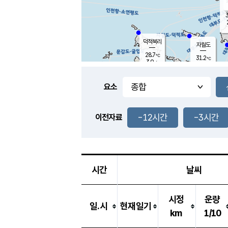
3
덕적북리
자월도
28.7
℃
31.2
℃
3.9
m/s
1.3
m/s
-
mm
-
mm
요소
풍도
28.5
덕적지도
2.6
m/
-
-12시간
-3시간
mm
이전자료
28.9
℃
대
2.0
m/s
-
mm
30.9
7.0
m
-
mm
시간
날씨
시정
운량
일.시
현재일기
km
1/10