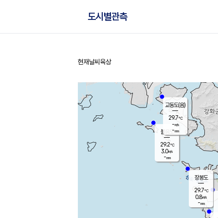
도시별관측
현재날씨
육상
홈
교동도(음)
29.7
℃
-
m/s
-
mm
볼음도
대연평
29.2
℃
3.0
m/s
29.6
℃
-
mm
2.6
m/s
-
mm
장봉도
29.7
℃
0.8
m/s
-
mm