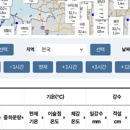
-
-
mm
무의도
mm
mm
분당구
1.1
-
1.4
m/s
m/s
mm
수리산길
-
-
mm
mm
0.2
의왕
-
℃
℃
1.8
32.7
m/s
-
m/s
℃
-
-
-
mm
1.5
℃
mm
m/s
기흥구갈
-
-
m/s
mm
용인
-
수원
mm
32.4
℃
대부도
30.7
℃
영흥도
0.5
32.4
m/s
℃
1.2
m/s
-
mm
2.1
28.7
m/s
-
℃
mm
30.7
℃
-
오산
1.3
mm
m/s
3.4
m/s
-
mm
-
mm
향남
28.8
℃
지역
날짜
0.6
m/s
-
-
℃
운평
mm
송탄
-
℃
m/s
-
s
mm
29.9
보
℃
33.8
-1시간
현재
+1시간
+3시간
+1
℃
1.7
m/s
산
1.1
m/s
-
27.
mm
-
mm
0.0
℃
-
m
/s
기온(℃)
강수
현재
이슬점
체감
일강수
적설
중하운량
기온
온도
온도
mm
cm