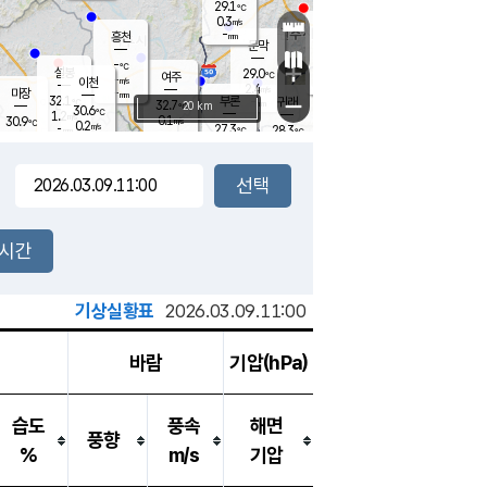
29.1
℃
강림
0.3
m/s
원주
-
흥천
mm
27.0
℃
문막
0.1
m/s
33.1
℃
-
-
℃
mm
+
1.9
설봉
m/s
29.0
℃
여주
-
m/s
이천
-
mm
2.4
m/s
-
마장
mm
신림
32.1
부론
-
귀래
−
℃
mm
32.7
20 km
℃
30.6
℃
1.2
m/s
0.1
30.9
m/s
℃
26.2
0.2
m/s
℃
-
27.3
28.3
mm
℃
-
℃
mm
1.4
m/s
-
0.3
mm
m/s
0.0
1.0
m/s
m/s
-
mm
-
백운
mm
-
-
mm
mm
백암
장호원
27.7
℃
0.5
m/s
26.1
℃
31.6
엄정
℃
-
mm
0.0
m/s
1.4
m/s
노은
-
mm
-
28.9
mm
℃
개
2시간
0.7
m/s
28.2
℃
-
mm
0
0.0
℃
m/s
-
m/s
mm
m
기상실황표
2026.03.09.11:00
바람
기압(hPa)
습도
풍속
해면
풍향
%
m/s
기압