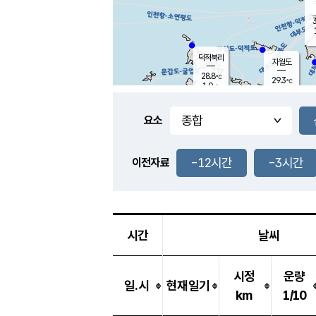
3
덕적북리
자월도
28.8
℃
29.3
℃
1.0
m/s
1.6
m/s
-
mm
-
mm
요소
풍도
28.1
덕적지도
2.0
m/
-
-12시간
-3시간
mm
이전자료
27.8
℃
대
5.3
m/s
-
mm
28.2
0.0
m
-
mm
시간
날씨
시정
운량
일.시
현재일기
km
1/10