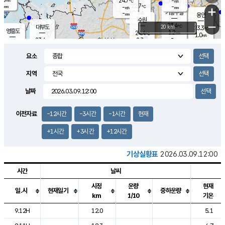
24.7
-
m/s
℃
-
22.7
-
mm
-
℃
mm
+
m/s
기흥구갈
0.3
-
m/s
mm
용인
-
수원
mm
−
23.4
℃
대부도
20 km
23.3
℃
영흥도
1.2
24.4
m/s
℃
1.0
m/s
-
mm
2.7
23.6
m/s
-
℃
mm
25.6
℃
-
오산
2.6
mm
m/s
5.9
m/s
-
mm
요소
-
mm
향남
23.4
℃
2.0
m/s
24.2
-
지역
℃
운평
mm
송탄
1.2
℃
m/s
-
s
mm
23.1
보
℃
날짜
23.4
℃
2.3
m/s
산
0.8
m/s
-
-
mm
-
mm
-
m
℃
이전자료
-12시간
-3시간
-1시간
현재
-
m
/s
+1시간
+3시간
+12시간
기상실황표
2026.03.09.12:00
시간
날씨
시정
운량
현재
일.시
현재일기
중하운량
km
1/10
기온
도시별 기상실황표로 지점, 날씨, 기온, 강수, 바람, 기압등을 안내한 표입
9.12H
12.0
5.1