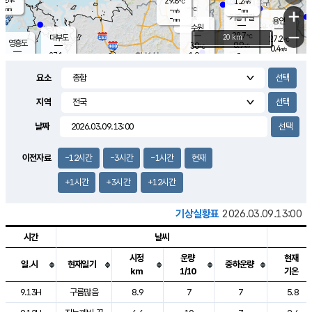
29.8
1.2
m/s
℃
-
-
-
mm
-
℃
mm
+
m/s
기흥구갈
-
-
m/s
mm
용인
-
수원
mm
−
28.7
℃
대부도
20 km
27.2
℃
영흥도
0.9
30
m/s
℃
0.4
m/s
-
mm
1.9
27.1
m/s
-
℃
mm
28.8
℃
-
오산
0.5
mm
m/s
3.1
m/s
-
mm
요소
-
mm
향남
28.5
℃
1.0
m/s
-
-
지역
℃
운평
mm
송탄
-
℃
m/s
-
s
mm
27.9
보
℃
날짜
29.6
℃
1.2
m/s
산
0.4
m/s
-
25.
mm
-
mm
0.1
℃
이전자료
-12시간
-3시간
-1시간
현재
-
m
/s
+1시간
+3시간
+12시간
기상실황표
2026.03.09.13:00
시간
날씨
시정
운량
현재
일.시
현재일기
중하운량
km
1/10
기온
도시별 기상실황표로 지점, 날씨, 기온, 강수, 바람, 기압등을 안내한 표입
9.13H
구름많음
8.9
7
7
5.8