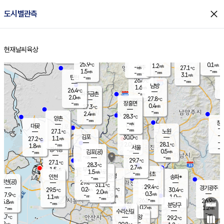
close
도시별관측
장남
판문점
26.0
℃
1.0
m/s
화현
26.7
동두천
℃
남면
-
현재날씨
육상
mm
파주
2.9
홈
m/s
포천
24.1
-
27.1
℃
mm
℃
27.2
℃
25.9
0.1
1.2
m/s
℃
m/s
-
양주
27.1
m/s
가
℃
-
1.5
-
mm
m/s
mm
-
mm
3.1
m/s
-
탄현
mm
26.6
-
2
℃
mm
남방
1.6
m/s
0
26.4
℃
-
파주금촌
mm
2.0
m/s
27.8
℃
-
장흥면
mm
0.4
m/s
27.3
℃
-
mm
2.4
m/s
28.3
℃
양촌
-
mm
창
-
m/s
은평
대곶
-
mm
27.1
노원
℃
-
김포
30.0
1.1
℃
27.2
m/s
℃
-
m/
-
2.0
28.1
m/s
mm
1.8
℃
m/s
서울
-
경서동
-
m
-
0.5
℃
mm
-
김포(공)
m/s
mm
-
-
m/s
mm
29.7
℃
27.1
-
℃
mm
28.3
℃
2.7
m/s
1.5
부천
m/s
1.5
구로
m/s
-
서초
mm
-
광명
mm
인천
송파*
-
mm
인천(공)
29.6
℃
31.1
℃
29.4
과천
경기광주
℃
31.3
0.2
29.5
30.4
m/s
℃
℃
℃
2.0
m/s
0.3
m/s
27.9
-
1.9
℃
mm
1.1
m/s
1.0
m/s
-
m/s
mm
-
26.5
26.9
mm
5.8
-
℃
℃
m/s
-
-
mm
무의도
mm
mm
분당구
0.2
-
1.2
m/s
m/s
mm
수리산길
-
-
mm
mm
7.7
의왕
29.2
℃
℃
1.2
m/s