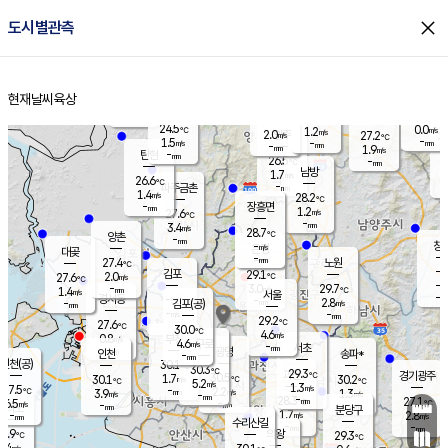
close
도시별관측
장남
판문점
25.5
℃
2.1
m/s
화현
26.1
동두천
℃
남면
-
현재날씨
육상
mm
파주
2.0
홈
m/s
포천
24.2
-
26.8
℃
mm
℃
27.1
℃
24.5
0.0
1.2
m/s
℃
m/s
2.0
양주
27.2
m/s
가
℃
-
1.5
-
mm
m/s
mm
-
mm
1.9
m/s
-
탄현
mm
26.5
-
2
℃
mm
남방
1.7
m/s
1
26.6
℃
-
파주금촌
mm
1.4
m/s
28.2
℃
-
장흥면
mm
1.2
m/s
27.6
℃
-
mm
3.4
m/s
28.7
℃
양촌
-
mm
창
-
m/s
은평
대곶
-
mm
27.4
노원
℃
-
김포
29.1
2.0
℃
27.6
m/s
℃
-
m/
-
3.0
29.7
m/s
mm
1.4
℃
m/s
서울
-
경서동
-
m
-
2.8
℃
mm
-
김포(공)
m/s
mm
-
-
m/s
mm
29.2
℃
27.6
-
℃
mm
30.0
℃
4.6
m/s
0.8
부천
m/s
4.6
구로
m/s
-
서초
mm
-
광명
mm
인천
송파*
-
mm
인천(공)
30.1
℃
30.3
℃
29.3
과천
경기광주
℃
30.5
1.7
30.1
30.2
m/s
℃
℃
℃
5.2
m/s
1.3
m/s
27.5
-
2.2
℃
mm
3.9
m/s
1.3
m/s
-
m/s
mm
-
28.3
27.1
mm
6.5
-
℃
℃
m/s
-
-
mm
무의도
mm
mm
분당구
1.7
-
2.8
m/s
m/s
mm
수리산길
-
-
mm
mm
7.9
의왕
29.3
℃
℃
0.4
m/s