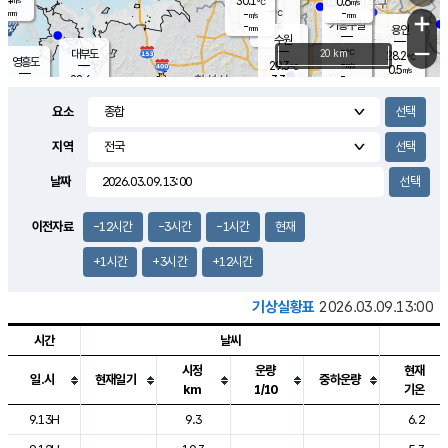
30.1
0.6
m/s
℃
-
-
-
mm
-
℃
mm
+
m/s
기흥구갈
-
-
m/s
mm
용인
-
수원
mm
−
-
℃
대부도
20 km
28.2
℃
영흥도
-
29.3
m/s
℃
0.5
m/s
-
mm
3.3
28.6
m/s
-
℃
mm
29.0
℃
-
오산
2.7
mm
m/s
3.9
m/s
-
mm
요소
-
mm
향남
28.8
℃
2.0
m/s
29.7
-
지역
℃
운평
mm
송탄
1.2
℃
m/s
-
s
mm
28.2
보
℃
날짜
29.1
℃
2.1
m/s
산
1.3
m/s
-
26.
mm
-
mm
0.5
℃
이전자료
-12시간
-3시간
-1시간
현재
-
m
/s
+1시간
+3시간
+12시간
기상실황표
2026.03.09.13:00
시간
날씨
시정
운량
현재
일.시
현재일기
중하운량
km
1/10
기온
도시별 기상실황표로 지점, 날씨, 기온, 강수, 바람, 기압등을 안내한 표입
9.13H
9.3
6.2