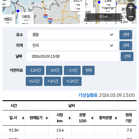
35.1
2.4
m/s
℃
-
-
-
mm
-
℃
mm
+
m/s
기흥구갈
-
-
m/s
mm
용인
-
수원
mm
−
35.0
℃
대부도
20 km
35.7
℃
영흥도
2.7
34.3
m/s
℃
2.2
m/s
-
mm
3
35.3
m/s
-
℃
mm
34.0
℃
-
오산
3.6
mm
m/s
1.3
m/s
-
mm
요소
-
mm
향남
34.7
℃
2.9
m/s
35.6
-
지역
℃
운평
mm
송탄
2.0
℃
m/s
-
s
mm
34.2
보
℃
날짜
35.5
℃
2.7
m/s
산
1.7
m/s
-
33.
mm
-
mm
1.2
℃
이전자료
-12시간
-3시간
-1시간
현재
-
m
/s
+1시간
+3시간
+12시간
기상실황표
2026.03.09.13:00
시간
날씨
시정
운량
현재
일.시
현재일기
중하운량
km
1/10
기온
도시별 기상실황표로 지점, 날씨, 기온, 강수, 바람, 기압등을 안내한 표입
9.13H
15.4
7.5