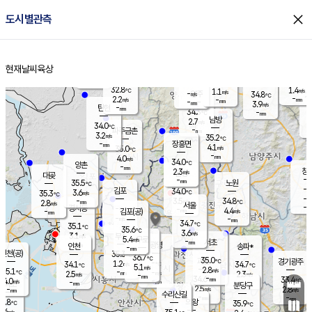
close
도시별관측
장남
판문점
32.4
℃
3.1
m/s
화현
33.0
동두천
℃
남면
-
현재날씨
육상
mm
파주
3.9
홈
m/s
포천
34.6
-
33.9
℃
mm
℃
32.5
℃
32.8
1.4
1.1
m/s
℃
m/s
-
양주
34.8
m/s
가
℃
-
2.2
-
mm
m/s
mm
-
mm
3.9
m/s
-
탄현
mm
34.3
-
3
℃
mm
남방
2.7
m/s
2
34.0
℃
-
파주금촌
mm
3.2
m/s
35.2
℃
-
장흥면
mm
4.1
m/s
35.0
℃
-
mm
4.0
m/s
34.0
℃
양촌
-
mm
창
2.3
m/s
은평
대곶
-
mm
35.5
노원
℃
-
김포
34.0
3.6
℃
35.3
m/s
℃
-
m/
-
3.5
34.8
m/s
mm
2.8
℃
m/s
서울
-
경서동
-
m
-
4.4
℃
mm
-
김포(공)
m/s
mm
-
-
m/s
mm
34.7
℃
35.1
-
℃
mm
35.6
℃
3.6
m/s
3.1
부천
m/s
5.4
구로
m/s
-
서초
mm
-
광명
mm
인천
송파*
-
mm
인천(공)
35.3
℃
36.7
℃
35.0
과천
경기광주
℃
-
1.2
34.1
34.7
m/s
℃
℃
℃
5.1
m/s
2.8
m/s
35.1
-
-
℃
mm
2.5
m/s
2.3
m/s
-
m/s
mm
-
34.6
33.4
mm
4.0
-
℃
℃
m/s
-
-
mm
무의도
mm
mm
분당구
2.5
-
2.8
m/s
m/s
mm
수리산길
-
-
mm
mm
2.8
의왕
35.9
℃
℃
1.6
m/s