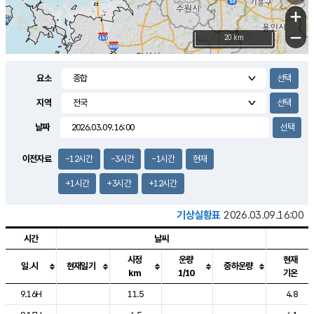
+
−
20 km
요소
지역
날짜
이전자료
-12시간
-3시간
-1시간
현재
+1시간
+3시간
+12시간
기상실황표
2026.03.09.16:00
시간
날씨
시정
운량
현재
일.시
현재일기
중하운량
km
1/10
기온
도시별 기상실황표로 지점, 날씨, 기온, 강수, 바람, 기압등을 안내한 표입
9.16H
11.5
4.8