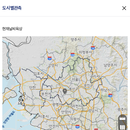
close
도시별관측
현재날씨
육상
홈