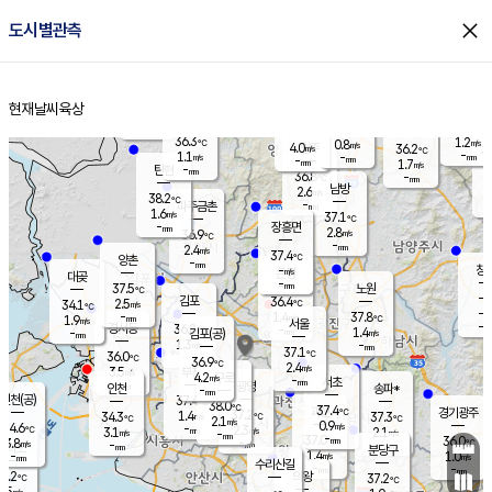
close
도시별관측
장남
판문점
36.1
℃
2.2
m/s
화현
37.8
동두천
℃
남면
-
현재날씨
육상
mm
파주
1.0
홈
m/s
포천
36.0
-
36.1
℃
mm
℃
36.6
℃
36.3
1.2
0.8
m/s
℃
m/s
4.0
양주
36.2
m/s
가
℃
-
1.1
-
mm
m/s
mm
-
mm
1.7
m/s
-
탄현
mm
36.8
-
3
℃
mm
남방
2.6
m/s
2
38.2
℃
-
파주금촌
mm
1.6
m/s
37.1
℃
-
장흥면
mm
2.8
m/s
36.9
℃
-
mm
2.4
m/s
37.4
℃
양촌
-
mm
창
-
m/s
은평
대곶
-
mm
37.5
노원
℃
-
김포
36.4
2.5
℃
34.1
m/s
℃
-
m/
-
1.4
37.8
m/s
mm
1.9
℃
m/s
서울
-
경서동
36.8
m
-
1.4
℃
mm
-
김포(공)
m/s
mm
1.3
-
m/s
mm
37.1
℃
36.0
-
℃
mm
36.9
℃
2.4
m/s
3.5
부천
m/s
4.2
구로
m/s
-
서초
mm
-
광명
mm
인천
송파*
-
mm
인천(공)
37.4
℃
38.0
℃
37.4
과천
경기광주
℃
37.2
1.4
34.3
37.3
m/s
℃
℃
℃
2.1
m/s
0.9
m/s
34.6
-
2.3
℃
mm
3.1
m/s
2.1
m/s
-
m/s
mm
-
37.0
36.0
mm
3.8
-
℃
℃
m/s
-
-
mm
무의도
mm
mm
분당구
1.4
-
1.0
m/s
m/s
mm
수리산길
-
-
mm
mm
3.2
의왕
37.2
℃
℃
2.5
m/s