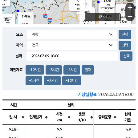
-
1.0
m/s
℃
-
-
-
mm
-
℃
mm
+
m/s
기흥구갈
-
-
m/s
mm
용인
-
수원
mm
−
37.6
℃
대부도
20 km
39.4
℃
영흥도
1.6
35.6
m/s
℃
2.0
m/s
-
mm
1.6
34.8
m/s
-
℃
mm
34.2
℃
-
오산
2.3
mm
m/s
3.2
m/s
-
mm
요소
-
mm
향남
36.2
℃
1.6
m/s
-
-
지역
℃
운평
mm
송탄
-
℃
m/s
-
s
mm
34.6
보
℃
날짜
36.8
℃
3.0
m/s
산
2.1
m/s
-
34.
mm
-
mm
2.0
℃
이전자료
-12시간
-3시간
-1시간
현재
-
m
/s
+1시간
+3시간
+12시간
기상실황표
2026.03.09.18:00
시간
날씨
시정
운량
현재
일.시
현재일기
중하운량
km
1/10
기온
도시별 기상실황표로 지점, 날씨, 기온, 강수, 바람, 기압등을 안내한 표입
9.18H
9.9
4.9