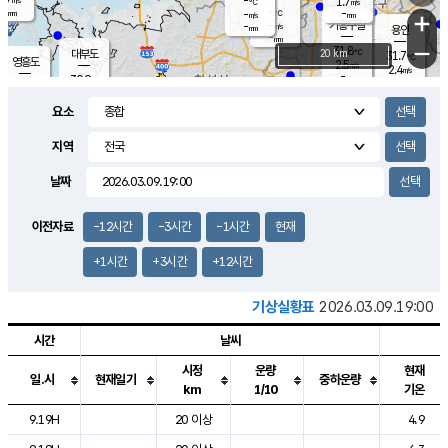
-
1.7
m/s
℃
-
-
-
mm
-
℃
mm
+
m/s
기흥구갈
-
-
m/s
mm
용인
-
mm
−
31.8
℃
대부도
20 km
31.7
℃
영흥도
2.5
m/s
2.4
m/s
-
mm
30.9
-
℃
mm
31.3
℃
오산
4.4
m/s
5.6
m/s
-
mm
요소
-
mm
향남
30.8
℃
2.8
m/s
32.5
-
지역
℃
운평
mm
송탄
2.9
℃
m/s
-
s
mm
31.3
보
℃
날짜
31.5
℃
3.4
m/s
산
1.6
m/s
-
30.
mm
-
mm
1.2
℃
이전자료
-12시간
-3시간
-1시간
현재
-
m
/s
+1시간
+3시간
+12시간
기상실황표
2026.03.09.19:00
시간
날씨
시정
운량
현재
일.시
현재일기
중하운량
km
1/10
기온
도시별 기상실황표로 지점, 날씨, 기온, 강수, 바람, 기압등을 안내한 표입
9.19H
20 이상
4.9