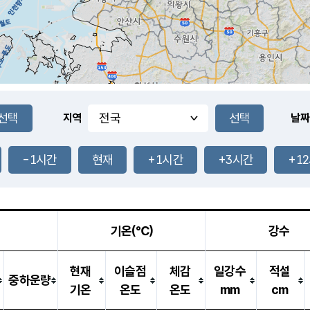
지역
날짜
-1시간
현재
+1시간
+3시간
+1
기온(℃)
강수
현재
이슬점
체감
일강수
적설
중하운량
기온
온도
온도
mm
cm