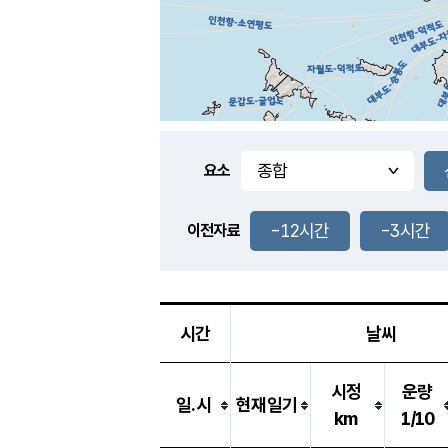
요소
-12시간
-3시간
이전자료
시간
날씨
시정
운량
일.시
현재일기
km
1/10