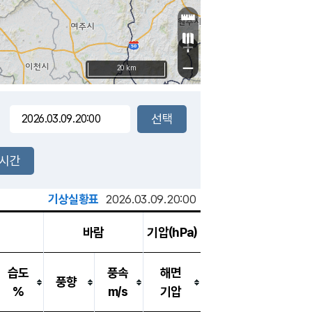
+
−
20 km
2시간
기상실황표
2026.03.09.20:00
바람
기압(hPa)
습도
풍속
해면
풍향
%
m/s
기압