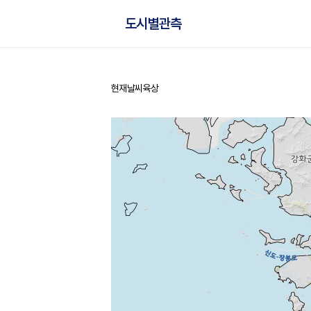
도시별관측
현재날씨
육상
홈