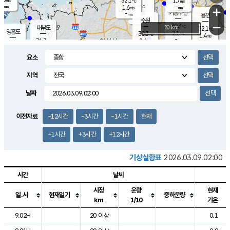
32.1
1.7
m/s
℃
-
-
-
mm
1.6
℃
mm
+
m/s
기흥구갈
-
-
m/s
mm
용인
-
수원
mm
−
30.3
℃
대부도
20 km
32.1
℃
영흥도
2.1
30.3
m/s
℃
1.4
m/s
-
mm
2.6
31.3
m/s
-
℃
mm
31.5
℃
-
오산
4.2
mm
m/s
5.0
m/s
-
mm
요소
-
mm
향남
31.4
℃
2.4
m/s
32.0
-
지역
℃
운평
mm
송탄
-
℃
m/s
-
s
mm
30.2
보
℃
날짜
32.0
℃
2.5
m/s
산
1.5
m/s
-
-
mm
-
mm
-
m
℃
이전자료
-12시간
-3시간
-1시간
현재
-
m
/s
+1시간
+3시간
+12시간
기상실황표
2026.03.09.02:00
시간
날씨
시정
운량
현재
일.시
현재일기
중하운량
km
1/10
기온
도시별 기상실황표로 지점, 날씨, 기온, 강수, 바람, 기압등을 안내한 표입
9.02H
20 이상
0.1