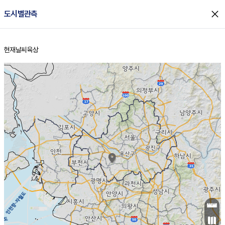
close
도시별관측
현재날씨
육상
홈