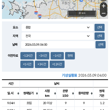
+
−
20 km
요소
지역
날짜
이전자료
-12시간
-3시간
-1시간
현재
+1시간
+3시간
+12시간
기상실황표
2026.03.09.04:00
시간
날씨
시정
운량
현재
일.시
현재일기
중하운량
km
1/10
기온
도시별 기상실황표로 지점, 날씨, 기온, 강수, 바람, 기압등을 안내한 표입
9.04H
흐림
20 이상
9
9
1.2