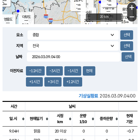
28.9
-
m/s
℃
2.0
-
-
mm
-
℃
mm
+
m/s
기흥구갈
-
-
m/s
mm
용인
-
수원
mm
−
27.0
℃
대부도
20 km
27.0
℃
영흥도
2.1
28.6
m/s
℃
2.5
m/s
-
mm
3.6
24.0
m/s
-
℃
mm
27.1
℃
-
오산
0.4
mm
m/s
4.1
m/s
14.5
mm
요소
11.5
mm
향남
27.1
℃
1.8
m/s
28.3
-
지역
℃
운평
mm
송탄
-
℃
m/s
-
s
mm
25.6
보
℃
날짜
26.7
m
℃
2.2
m/s
산
0.8
m/s
27.0
23.
mm
-
mm
0.3
℃
이전자료
-12시간
-3시간
-1시간
현재
1.0
/s
+1시간
+3시간
+12시간
기상실황표
2026.03.09.04:00
시간
날씨
시정
운량
현재
일.시
현재일기
중하운량
km
1/10
기온
도시별 기상실황표로 지점, 날씨, 기온, 강수, 바람, 기압등을 안내한 표입
9.04H
맑음
20 이상
0
0
-0.7