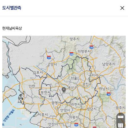
close
도시별관측
현재날씨
육상
홈