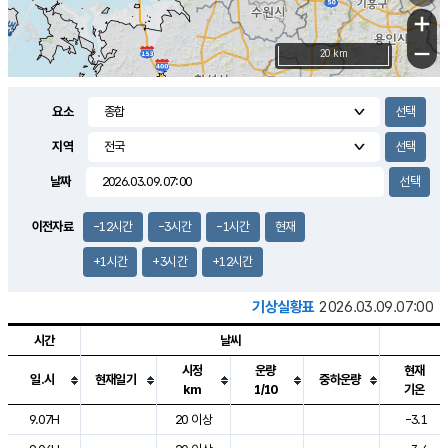
+
−
20 km
요소
지역
날짜
이전자료
-12시간
-3시간
-1시간
현재
+1시간
+3시간
+12시간
기상실황표
2026.03.09.07:00
시간
날씨
시정
운량
현재
일.시
현재일기
중하운량
km
1/10
기온
도시별 기상실황표로 지점, 날씨, 기온, 강수, 바람, 기압등을 안내한 표입
9.07H
20 이상
-3.1