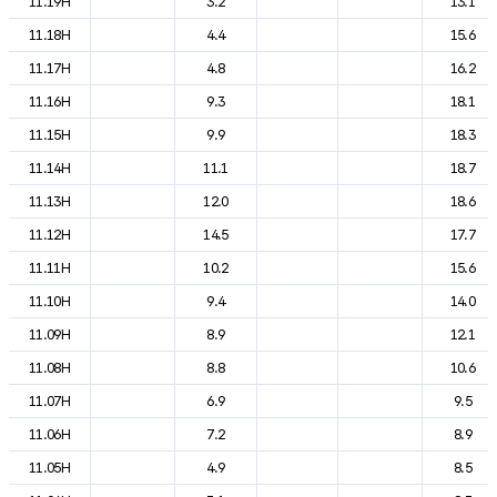
11.19H
3.2
13.1
11.18H
4.4
15.6
11.17H
4.8
16.2
11.16H
9.3
18.1
11.15H
9.9
18.3
11.14H
11.1
18.7
11.13H
12.0
18.6
11.12H
14.5
17.7
11.11H
10.2
15.6
11.10H
9.4
14.0
11.09H
8.9
12.1
11.08H
8.8
10.6
11.07H
6.9
9.5
11.06H
7.2
8.9
11.05H
4.9
8.5