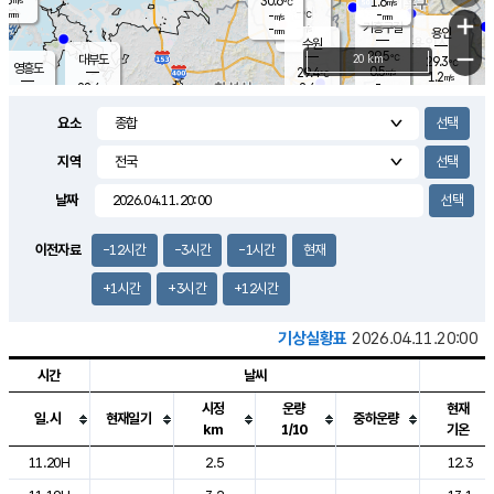
30.6
1.6
m/s
℃
-
-
-
mm
-
℃
mm
+
m/s
기흥구갈
-
-
m/s
mm
용인
-
수원
mm
−
29.5
℃
대부도
20 km
29.3
℃
영흥도
0.5
29.4
m/s
℃
1.2
m/s
-
mm
2.4
28.4
m/s
-
℃
mm
28.1
℃
-
오산
1.4
mm
m/s
1.7
m/s
-
mm
요소
-
mm
향남
29.3
℃
1.2
m/s
29.5
-
지역
℃
운평
mm
송탄
0.5
℃
m/s
-
s
mm
28.8
보
℃
날짜
29.3
℃
2.0
m/s
산
1.4
m/s
-
25.
mm
-
mm
0.4
℃
이전자료
-12시간
-3시간
-1시간
현재
-
m
/s
+1시간
+3시간
+12시간
기상실황표
2026.04.11.20:00
시간
날씨
시정
운량
현재
일.시
현재일기
중하운량
km
1/10
기온
도시별 기상실황표로 지점, 날씨, 기온, 강수, 바람, 기압등을 안내한 표입
11.20H
2.5
12.3