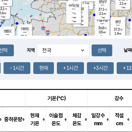
-
mm
무의도
mm
분당구
1.1
-
2.1
m/s
m/s
mm
수리산길
-
-
mm
mm
3.1
의왕
37.1
℃
℃
2.6
-
m/s
2.1
m/s
℃
-
-
-
mm
-
℃
mm
m/s
기흥구갈
-
-
m/s
mm
용인
-
mm
36.8
℃
대부도
37.3
℃
영흥도
0.5
m/s
1.9
m/s
-
mm
35.3
-
℃
mm
32.3
℃
오산
1.5
m/s
1.6
m/s
-
mm
-
mm
향남
33.2
℃
지역
날짜
1.0
m/s
37.2
-
℃
운평
mm
송탄
1.3
℃
m/s
-
s
mm
35.4
보
℃
37.2
-1시간
현재
+1시간
+3시간
+1
℃
2.0
m/s
산
1.4
m/s
-
34.
mm
-
mm
1.9
℃
-
m
/s
기온(℃)
강수
현재
이슬점
체감
일강수
적설
중하운량
기온
온도
온도
mm
cm