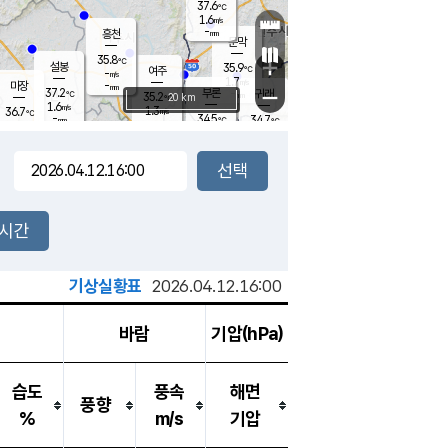
37.6
℃
강림
1.6
m/s
-
흥천
mm
34.0
℃
문막
2.0
m/s
35.8
-
℃
mm
+
설봉
35.9
℃
여주
-
m/s
1.7
m/s
-
마장
mm
신림
37.2
부론
-
귀래
−
℃
mm
35.2
20 km
℃
1.6
m/s
1.3
36.7
m/s
℃
35.0
℃
-
34.5
34.7
mm
℃
-
℃
mm
2.0
m/s
2.0
m/s
1.9
1.1
m/s
m/s
-
mm
-
백운
mm
-
-
mm
mm
백암
장호원
36.2
℃
1.7
m/s
35.5
℃
36.2
엄정
℃
-
mm
2.4
m/s
1.9
m/s
노은
-
mm
-
36.3
mm
℃
개
2시간
2.1
m/s
35.7
℃
-
mm
4
1.1
℃
m/s
-
m/s
mm
m
기상실황표
2026.04.12.16:00
바람
기압(hPa)
습도
풍속
해면
풍향
%
m/s
기압