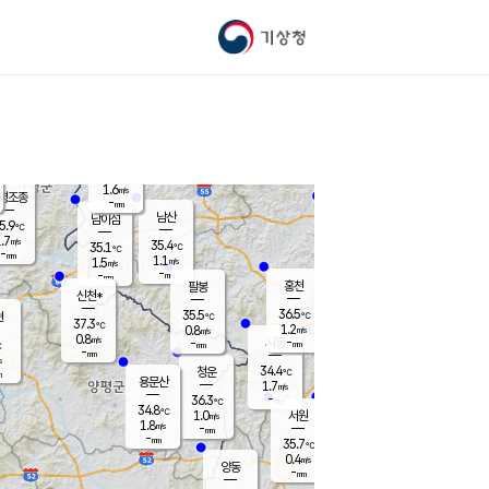
기상청
신남
34.4
℃
1.6
m/s
가평북면
-
mm
36.9
℃
1.6
m/s
평조종
-
mm
화촌
남산
남이섬
5.9
℃
.7
m/s
37.3
35.4
℃
35.1
℃
℃
-
mm
-
1.1
m/s
1.5
m/s
m/s
-
-
mm
-
mm
mm
홍천
팔봉
신천*
36.5
35.5
현
℃
℃
37.3
℃
1.2
0.8
m/s
m/s
0.8
m/s
-
시동
-
mm
mm
℃
-
mm
s
34.4
청운
℃
m
용문산
1.7
m/s
-
36.3
mm
℃
34.8
℃
1.0
서원
횡성
m/s
1.8
m/s
-
안흥
mm
-
mm
35.7
36.3
℃
℃
33.0
0.4
1.9
℃
m/s
m/s
양동
-
-
1.8
m/s
mm
mm
-
mm