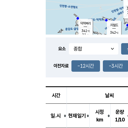
3
덕적북리
자월도
34.1
℃
34.2
℃
2.1
m/s
1.1
m/s
-
mm
-
mm
요소
풍도
31.6
덕적지도
0.8
m/
-
-12시간
-3시간
mm
이전자료
31.0
℃
대
1.1
m/s
-
mm
32.6
0.5
m
-
mm
시간
날씨
시정
운량
일.시
현재일기
km
1/10