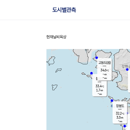
도시별관측
현재날씨
육상
홈
교동도(음)
34.6
℃
-
m/s
-
mm
볼음도
대연평
33.4
℃
1.7
m/s
33.6
℃
-
mm
1.6
m/s
-
mm
장봉도
32.2
℃
3.3
m/s
-
mm