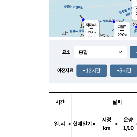
3
덕적북리
자월도
27.5
℃
29.0
℃
1.1
m/s
1.3
m/s
-
mm
-
mm
요소
풍도
28.1
덕적지도
0.9
m/
-
-12시간
-3시간
mm
이전자료
26.5
℃
대
2.9
m/s
-
mm
27.5
0.0
m
-
mm
시간
날씨
시정
운량
일.시
현재일기
km
1/10