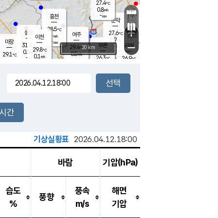
27.4
℃
강림
0.8
m/s
원주
-
흥천
mm
25.2
℃
문막
0.2
m/s
31.2
℃
28.5
-
℃
mm
+
1.4
설봉
m/s
27.6
℃
여주
-
m/s
이천
-
mm
2.9
m/s
-
마장
mm
신림
31.3
부론
-
귀래
−
℃
mm
29.4
20 km
℃
29.8
℃
0.3
m/s
0.5
29.1
m/s
℃
24.9
0.1
m/s
℃
-
26.3
26.9
mm
℃
-
℃
mm
1.2
m/s
-
0.3
mm
m/s
0.0
0.6
m/s
m/s
-
mm
-
백운
mm
-
-
mm
mm
백암
장호원
26.0
℃
0.7
m/s
25.0
℃
29.2
엄정
℃
-
mm
0.0
m/s
1.1
m/s
노은
-
mm
-
27.6
mm
℃
개
2시간
0.2
m/s
26.7
℃
-
mm
6
0.0
℃
m/s
-
m/s
mm
m
기상실황표
2026.04.12.18:00
바람
기압(hPa)
습도
풍속
해면
풍향
%
m/s
기압