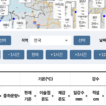
-
-
mm
무의도
mm
mm
분당구
0.3
-
1.9
m/s
m/s
mm
수리산길
-
-
mm
mm
0.2
의왕
-
℃
℃
1.2
-
m/s
-
m/s
℃
-
-
-
mm
-
℃
mm
m/s
기흥구갈
-
-
m/s
mm
용인
-
수원
mm
31.0
℃
대부도
29.5
℃
영흥도
0.6
31.3
m/s
℃
0.6
m/s
-
mm
1.1
28.7
m/s
-
℃
mm
31.1
℃
-
오산
1.2
mm
m/s
3.6
m/s
-
mm
-
mm
향남
28.5
℃
지역
날짜
0.2
m/s
31.7
-
℃
운평
mm
송탄
0.1
℃
m/s
-
s
mm
28.4
보
℃
32.3
-1시간
현재
+1시간
+3시간
+1
℃
0.9
m/s
산
1.1
m/s
-
25.
mm
-
mm
0.0
℃
-
m
/s
기온(℃)
강수
현재
이슬점
체감
일강수
적설
중하운량
기온
온도
온도
mm
cm