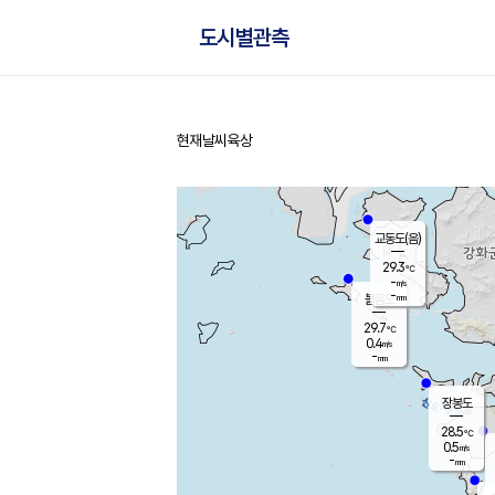
도시별관측
현재날씨
육상
홈
교동도(음)
29.3
℃
-
m/s
-
mm
볼음도
대연평
29.7
℃
0.4
m/s
30.2
℃
-
mm
2.6
m/s
-
mm
장봉도
28.5
℃
0.5
m/s
-
mm