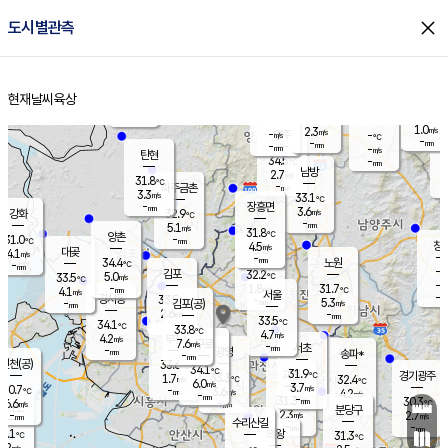
close
도시별관측
장남
판문점
29.4
℃
5.1
m/s
화현
29.8
동두천
℃
남면
-
현재날씨
육상
mm
4.8
홈
m/s
포천
31.4
-
32.0
℃
mm
℃
31.4
℃
1.0
2.3
m/s
m/s
-
양주
-
m/s
가
℃
-
-
mm
mm
-
mm
-
m/s
탄현
34.5
-
2
℃
mm
남방
2.7
m/s
2
31.8
℃
-
파주금촌
mm
3.3
m/s
33.1
℃
-
장흥면
mm
3.6
m/s
강화
32.9
℃
-
mm
5.1
m/s
31.8
℃
양촌
-
31.0
mm
℃
창
4.5
m/s
은평
대곶
4.1
m/s
-
mm
34.4
노원
-
℃
mm
-
김포
32.2
5.0
℃
33.5
m/s
℃
-
m/
-
1.8
31.7
m/s
mm
4.1
℃
m/s
서울
-
경서동
33.5
m
-
5.3
℃
mm
-
김포(공)
m/s
mm
2.6
-
m/s
mm
33.5
℃
34.1
-
℃
mm
33.8
℃
4.7
m/s
4.2
부천
m/s
7.6
구로
m/s
-
서초
mm
-
광명
mm
송파*
-
mm
인천(공)
33.6
℃
34.1
℃
31.9
과천
경기광주
℃
33.3
1.7
32.4
m/s
℃
℃
6.0
m/s
3.7
m/s
30.7
-
3.6
℃
mm
m/s
4.2
-
m/s
mm
-
31.3
30.3
mm
6.6
-
℃
℃
m/s
-
mm
무의도
mm
분당구
2.3
-
2.7
m/s
m/s
mm
수리산길
-
-
mm
mm
6.1
의왕
31.3
℃
℃
7.2
m/s