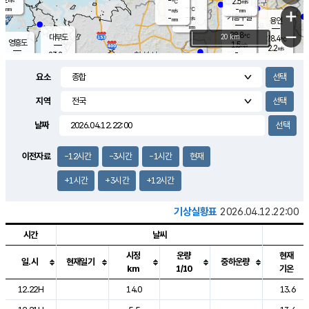
-
2.5
m/s
℃
-
-
-
mm
-
℃
mm
+
m/s
기흥구갈
-
-
m/s
mm
용인
-
mm
−
28.8
℃
대부도
20 km
28.4
℃
영흥도
1.5
m/s
2.2
m/s
-
mm
23.2
-
℃
mm
25.0
℃
오산
3.6
m/s
10.1
m/s
12.0
mm
요소
4.0
mm
향남
26.9
℃
1.5
m/s
26.9
-
지역
℃
운평
mm
송탄
1.4
℃
m/s
-
s
mm
23.6
보
℃
날짜
26.7
℃
1.3
m/s
산
0.1
m/s
27.0
22.
mm
-
mm
0.8
℃
이전자료
-12시간
-3시간
-1시간
현재
1.0
/s
+1시간
+3시간
+12시간
기상실황표
2026.04.12.22:00
시간
날씨
시정
운량
현재
일.시
현재일기
중하운량
km
1/10
기온
도시별 기상실황표로 지점, 날씨, 기온, 강수, 바람, 기압등을 안내한 표입
12.22H
14.0
13.6