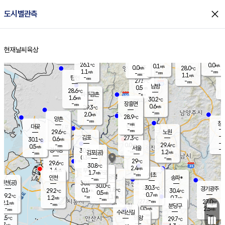
close
도시별관측
장남
판문점
26.8
℃
1.5
m/s
화현
27.3
동두천
℃
남면
-
현재날씨
육상
mm
파주
1.2
홈
m/s
포천
24.6
-
27.2
℃
mm
℃
29.7
℃
26.1
0.0
0.1
m/s
℃
m/s
0.0
양주
28.0
m/s
가
℃
-
1.1
-
mm
m/s
mm
-
mm
1.1
m/s
-
탄현
mm
27.5
-
2
℃
mm
남방
0.5
m/s
0
28.6
℃
-
파주금촌
mm
1.6
m/s
30.2
℃
-
장흥면
mm
0.6
m/s
29.3
℃
-
mm
2.0
m/s
28.9
℃
양촌
-
mm
창
-
m/s
은평
대곶
-
mm
29.6
노원
℃
-
김포
27.3
0.6
℃
30.1
m/s
℃
-
m/
-
0.0
29.4
m/s
mm
0.5
℃
m/s
서울
-
경서동
30.0
m
-
1.2
℃
mm
-
김포(공)
m/s
mm
0.3
-
m/s
mm
29
℃
29.6
-
℃
mm
30.8
℃
2.4
m/s
1.4
부천
m/s
1.7
구로
m/s
-
서초
mm
-
광명
mm
인천
송파*
-
mm
인천(공)
30.8
℃
30.0
℃
30.3
과천
경기광주
℃
31.8
0.1
29.2
30.4
m/s
℃
℃
℃
0.5
m/s
0.7
m/s
29.2
-
1.1
℃
mm
1.2
m/s
0.7
m/s
-
m/s
mm
-
27.8
27.0
mm
2.1
-
℃
℃
m/s
-
-
mm
무의도
mm
mm
분당구
0.5
-
2.5
m/s
m/s
mm
수리산길
-
-
mm
mm
9.5
의왕
29.7
℃
℃
0.7
m/s