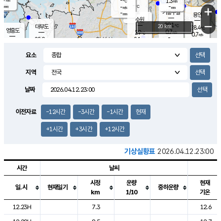
-
1.3
m/s
℃
-
-
-
mm
-
℃
mm
+
m/s
기흥구갈
-
-
m/s
mm
용인
-
수원
mm
−
29.1
℃
대부도
20 km
28.4
℃
영흥도
0.7
29
m/s
℃
0.7
m/s
-
mm
2.1
28.9
m/s
-
℃
mm
29.2
℃
-
오산
1.2
mm
m/s
2.3
m/s
-
mm
요소
-
mm
향남
28.0
℃
0.0
m/s
29.8
-
지역
℃
운평
mm
송탄
-
℃
m/s
-
s
mm
28.4
보
℃
날짜
29.0
℃
2.1
m/s
산
0.0
m/s
-
24.
mm
-
mm
-
m
℃
이전자료
-12시간
-3시간
-1시간
현재
-
m
/s
+1시간
+3시간
+12시간
기상실황표
2026.04.12.23:00
시간
날씨
시정
운량
현재
일.시
현재일기
중하운량
km
1/10
기온
도시별 기상실황표로 지점, 날씨, 기온, 강수, 바람, 기압등을 안내한 표입
12.23H
7.3
12.6