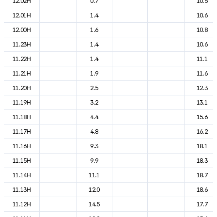
12.02H
0.7
10.5
12.01H
1.4
10.6
12.00H
1.6
10.8
11.23H
1.4
10.6
11.22H
1.4
11.1
11.21H
1.9
11.6
11.20H
2.5
12.3
11.19H
3.2
13.1
11.18H
4.4
15.6
11.17H
4.8
16.2
11.16H
9.3
18.1
11.15H
9.9
18.3
11.14H
11.1
18.7
11.13H
12.0
18.6
11.12H
14.5
17.7