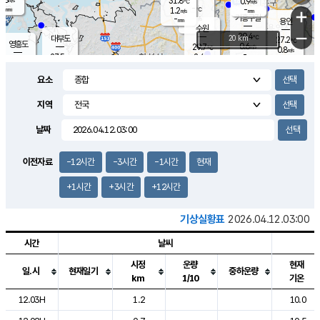
31.8
0.9
m/s
℃
-
-
-
mm
1.2
℃
mm
+
m/s
기흥구갈
-
-
m/s
mm
용인
-
수원
mm
−
29.4
℃
대부도
20 km
27.2
℃
영흥도
0.6
29.7
m/s
℃
0.8
m/s
-
mm
2.4
27.5
m/s
-
℃
mm
30.5
℃
-
오산
1.2
mm
m/s
3.9
m/s
-
mm
요소
-
mm
향남
26.0
℃
0.6
m/s
30.0
-
지역
℃
운평
mm
송탄
0.6
℃
m/s
-
s
mm
27.8
보
℃
날짜
30.1
℃
1.1
m/s
산
0.6
m/s
-
23.
mm
-
mm
0.0
℃
이전자료
-12시간
-3시간
-1시간
현재
-
m
/s
+1시간
+3시간
+12시간
기상실황표
2026.04.12.03:00
시간
날씨
시정
운량
현재
일.시
현재일기
중하운량
km
1/10
기온
도시별 기상실황표로 지점, 날씨, 기온, 강수, 바람, 기압등을 안내한 표입
12.03H
1.2
10.0