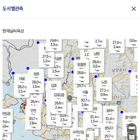
close
도시별관측
장남
판문점
26.5
℃
1.2
m/s
화현
27.3
동두천
℃
남면
-
현재날씨
육상
mm
파주
2.7
홈
m/s
포천
24.7
-
28.4
℃
mm
℃
28.2
℃
26.8
0.0
2.7
m/s
℃
m/s
-
양주
27.6
m/s
가
℃
-
3.3
-
mm
m/s
mm
-
mm
2.4
m/s
-
탄현
mm
27.7
-
2
℃
mm
남방
1.0
m/s
0
27.5
℃
-
파주금촌
mm
1.2
m/s
28.6
℃
-
장흥면
mm
0.2
m/s
28.3
℃
-
mm
1.5
m/s
28.8
℃
양촌
-
mm
창
-
m/s
은평
대곶
-
mm
28.0
노원
℃
-
김포
29.7
1.5
℃
28.2
m/s
℃
-
m/
-
2.9
27.1
m/s
mm
2.1
℃
m/s
서울
-
경서동
-
m
-
0.9
℃
mm
-
김포(공)
m/s
mm
-
-
m/s
mm
30.7
℃
28.4
-
℃
mm
28.8
℃
2.6
m/s
1.6
부천
m/s
2.4
구로
m/s
-
서초
mm
-
광명
mm
인천
송파*
-
mm
인천(공)
30.6
℃
30.4
℃
31.4
과천
경기광주
℃
32.9
1.1
30.7
31.6
m/s
℃
℃
℃
2.3
m/s
1.5
m/s
29.6
-
1.6
℃
mm
2.8
m/s
1.9
m/s
-
m/s
mm
-
27.0
27.5
mm
6.0
-
℃
℃
m/s
-
-
mm
무의도
mm
mm
분당구
0.7
-
2.5
m/s
m/s
mm
수리산길
-
-
mm
mm
8.8
의왕
29.7
℃
℃
1.8
m/s