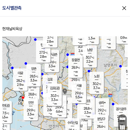
close
도시별관측
장남
판문점
27.8
℃
2.8
m/s
화현
27.6
동두천
℃
남면
-
현재날씨
육상
mm
파주
4.0
홈
m/s
포천
29.5
-
28.2
℃
mm
℃
28.2
℃
27
0.9
1.3
m/s
℃
m/s
-
양주
-
m/s
가
℃
-
2.8
-
mm
m/s
mm
-
mm
-
m/s
-
탄현
mm
30.0
-
2
℃
mm
남방
2.4
m/s
2
27.5
℃
-
파주금촌
mm
2.8
m/s
30.7
℃
-
장흥면
mm
2.2
m/s
29.6
℃
-
mm
3.3
m/s
28.9
℃
양촌
-
mm
창
-
m/s
은평
대곶
-
mm
28.5
노원
℃
-
김포
29.5
3.3
℃
28.2
m/s
℃
-
m/
-
3.6
30.2
m/s
mm
2.9
℃
m/s
서울
-
경서동
29.6
m
-
3.7
℃
mm
-
김포(공)
m/s
mm
1.0
-
m/s
mm
29.6
℃
28.8
-
℃
mm
30.3
℃
5.5
m/s
2.6
부천
m/s
3.3
구로
m/s
-
서초
mm
-
광명
mm
인천
송파*
-
mm
인천(공)
30.0
℃
29.9
℃
28.8
과천
경기광주
℃
30.1
2.8
29.9
29.2
m/s
℃
℃
℃
6.6
m/s
2.3
m/s
27.5
-
3.2
℃
mm
3.3
m/s
1.5
m/s
-
m/s
mm
-
28.6
27.1
mm
6.3
-
℃
℃
m/s
-
-
mm
무의도
mm
mm
분당구
2.8
-
2.6
m/s
m/s
mm
수리산길
-
-
mm
mm
7.1
의왕
28.6
℃
℃
3.0
m/s