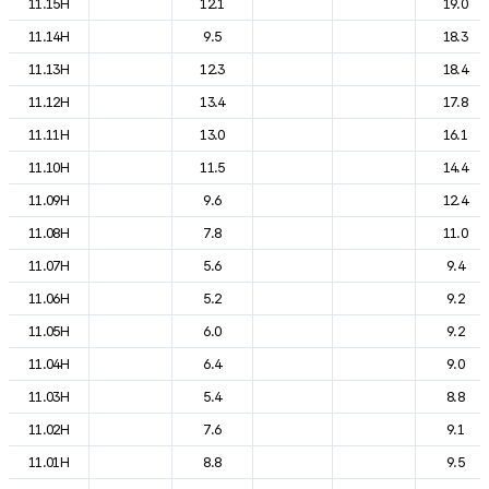
11.15H
12.1
19.0
11.14H
9.5
18.3
11.13H
12.3
18.4
11.12H
13.4
17.8
11.11H
13.0
16.1
11.10H
11.5
14.4
11.09H
9.6
12.4
11.08H
7.8
11.0
11.07H
5.6
9.4
11.06H
5.2
9.2
11.05H
6.0
9.2
11.04H
6.4
9.0
11.03H
5.4
8.8
11.02H
7.6
9.1
11.01H
8.8
9.5