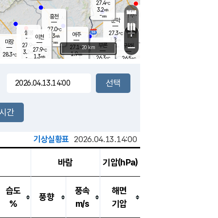
27.4
℃
강림
3.2
m/s
원주
-
흥천
mm
24.3
℃
문막
1.0
m/s
28
℃
27.0
-
℃
mm
+
3
설봉
m/s
27.3
℃
여주
1.3
m/s
이천
-
mm
3.8
m/s
-
마장
mm
신림
27.9
부론
-
귀래
−
℃
mm
27.1
20 km
℃
27.9
℃
3.2
m/s
1.9
28.3
m/s
℃
25.4
1.3
m/s
℃
-
26.3
26.5
mm
℃
-
℃
mm
2.7
m/s
-
1.4
mm
m/s
3.1
0.5
m/s
m/s
-
mm
-
백운
mm
-
-
mm
mm
백암
장호원
26.4
℃
2.4
m/s
27.0
℃
27.9
엄정
℃
-
mm
1.2
m/s
2.3
m/s
노은
-
mm
-
27.6
mm
℃
개
2시간
3.9
m/s
27.0
℃
-
mm
3.7
℃
m/s
-
/s
mm
m
기상실황표
2026.04.13.14:00
바람
기압(hPa)
습도
풍속
해면
풍향
%
m/s
기압