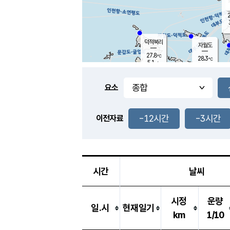
2
덕적북리
자월도
27.8
℃
28.3
℃
5.1
m/s
0.8
m/s
-
mm
-
mm
요소
풍도
29.0
덕적지도
4.0
m/
-
-12시간
-3시간
mm
이전자료
28.9
℃
대
2.8
m/s
-
mm
29.7
6.9
m
-
mm
시간
날씨
시정
운량
일.시
현재일기
km
1/10