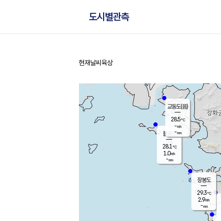
도시별관측
현재날씨
육상
홈
교동도(음)
28.5
℃
-
m/s
-
mm
볼음도
대연평
28.1
℃
1.0
m/s
29.7
℃
-
mm
1.4
m/s
-
mm
장봉도
29.3
℃
2.9
m/s
-
mm