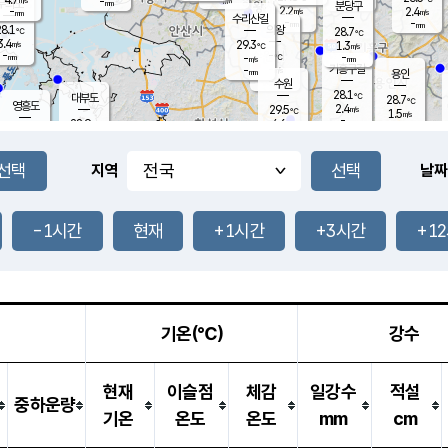
-
-
mm
무의도
mm
mm
분당구
2.2
-
2.4
m/s
m/s
mm
수리산길
-
-
mm
mm
8.1
의왕
28.7
℃
℃
3.4
29.3
m/s
1.3
m/s
℃
-
-
-
mm
-
℃
mm
m/s
기흥구갈
-
-
m/s
mm
용인
-
수원
mm
28.1
℃
대부도
28.7
℃
영흥도
2.4
29.5
m/s
℃
1.5
m/s
-
mm
4.6
28.9
m/s
-
℃
mm
30.2
℃
-
오산
4.1
mm
m/s
7.0
m/s
-
mm
-
mm
향남
28.1
℃
지역
날짜
2.2
m/s
29.7
-
℃
운평
mm
송탄
1.5
℃
m/s
-
s
mm
28.5
보
℃
29.3
-1시간
현재
+1시간
+3시간
+1
℃
3.8
m/s
산
1.3
m/s
-
-
mm
-
mm
-
m
℃
-
m
/s
기온(℃)
강수
현재
이슬점
체감
일강수
적설
중하운량
기온
온도
온도
mm
cm