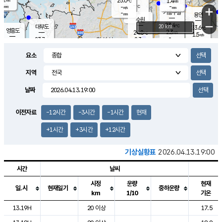
25.0
1.4
m/s
℃
-
-
-
mm
-
℃
mm
+
m/s
기흥구갈
-
-
m/s
mm
용인
-
수원
mm
−
23.4
℃
대부도
20 km
23.6
℃
영흥도
2.3
24.8
m/s
℃
1.5
m/s
-
mm
2.3
23.7
m/s
-
℃
mm
25.9
℃
-
오산
2.5
mm
m/s
8.2
m/s
-
mm
요소
-
mm
향남
23.9
℃
0.9
m/s
-
-
지역
℃
운평
mm
송탄
-
℃
m/s
-
s
mm
23.1
보
℃
날짜
24.1
℃
1.8
m/s
산
0.0
m/s
-
20.
mm
-
mm
0.6
℃
이전자료
-12시간
-3시간
-1시간
현재
-
m
/s
+1시간
+3시간
+12시간
기상실황표
2026.04.13.19:00
시간
날씨
시정
운량
현재
일.시
현재일기
중하운량
km
1/10
기온
도시별 기상실황표로 지점, 날씨, 기온, 강수, 바람, 기압등을 안내한 표입
13.19H
20 이상
17.5