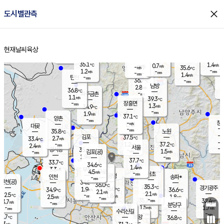
close
도시별관측
장남
판문점
36.0
℃
2.2
m/s
화현
36.2
동두천
℃
남면
-
현재날씨
육상
mm
파주
0.2
홈
m/s
포천
36.6
-
35.7
℃
mm
℃
35.5
℃
35.1
1.4
0.7
m/s
℃
m/s
-
양주
35.6
m/s
가
℃
-
1.2
-
mm
m/s
mm
-
mm
1.4
m/s
-
탄현
mm
36.7
-
3
℃
mm
남방
2.8
m/s
1
36.8
℃
-
파주금촌
mm
1.1
m/s
39.3
℃
-
장흥면
mm
1.3
m/s
34.9
℃
-
mm
1.9
m/s
37.1
℃
양촌
-
mm
창
-
m/s
은평
대곶
-
mm
35.8
노원
℃
-
김포
37.5
2.7
℃
33.4
m/s
℃
-
m/
-
1.2
37.2
m/s
mm
2.4
℃
m/s
서울
-
경서동
35.6
m
-
1.5
℃
mm
-
김포(공)
m/s
mm
1.9
-
m/s
mm
37.7
℃
33.7
-
℃
mm
34.6
℃
1.4
m/s
3.3
부천
m/s
4.5
구로
m/s
-
서초
mm
-
광명
mm
인천
송파*
-
mm
인천(공)
34.8
℃
36.0
℃
35.3
과천
경기광주
℃
36.0
1.9
34.9
36.6
m/s
℃
℃
℃
2.1
m/s
2.1
m/s
32.5
-
1.8
℃
mm
2.5
m/s
1.8
m/s
-
m/s
mm
-
35.7
32.4
mm
3.7
-
℃
℃
m/s
-
-
mm
무의도
mm
mm
분당구
1.5
-
1.7
m/s
m/s
mm
수리산길
-
-
mm
mm
0.7
의왕
36.8
℃
℃
2.3
m/s