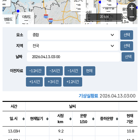
31.7
-
m/s
℃
-
-
-
mm
-
℃
mm
+
m/s
기흥구갈
-
-
m/s
mm
용인
-
수원
mm
−
37.2
℃
대부도
20 km
36.2
℃
영흥도
1.5
35.5
m/s
℃
1.3
m/s
-
mm
1.5
31.8
m/s
-
℃
mm
32.4
℃
-
오산
2.2
mm
m/s
3.9
m/s
-
mm
요소
-
mm
향남
35.4
℃
1.0
m/s
36.2
-
지역
℃
운평
mm
송탄
0.5
℃
m/s
-
s
mm
34.1
보
℃
날짜
37.5
℃
2.2
m/s
산
0.8
m/s
-
33.
mm
-
mm
1.4
℃
이전자료
-12시간
-3시간
-1시간
현재
-
m
/s
+1시간
+3시간
+12시간
기상실황표
2026.04.13.03:00
시간
날씨
시정
운량
현재
일.시
현재일기
중하운량
km
1/10
기온
도시별 기상실황표로 지점, 날씨, 기온, 강수, 바람, 기압등을 안내한 표입
13.03H
9.2
10.8