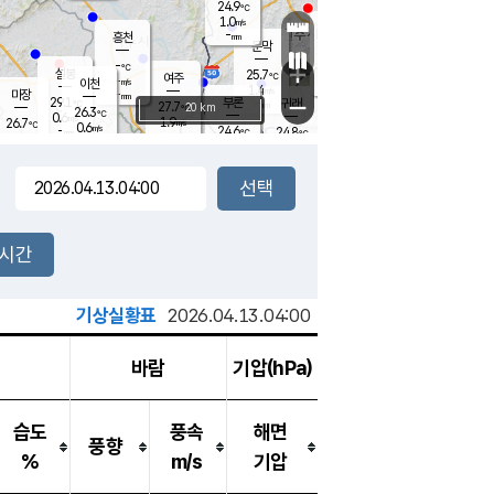
24.9
℃
강림
1.0
m/s
원주
-
흥천
mm
22.5
℃
문막
0.3
m/s
27.7
℃
-
-
℃
mm
+
0.7
설봉
m/s
25.7
℃
여주
-
m/s
이천
-
mm
1.4
m/s
-
마장
mm
신림
29.1
부론
-
귀래
−
℃
mm
27.7
20 km
℃
26.3
℃
0.6
m/s
1.9
26.7
m/s
℃
23.1
0.6
m/s
℃
-
24.6
24.8
mm
℃
-
℃
mm
0.2
m/s
-
0.5
mm
m/s
0.0
0.5
m/s
m/s
-
mm
-
백운
mm
-
-
mm
mm
백암
장호원
23.8
℃
0.5
m/s
24.3
℃
26.3
엄정
℃
-
mm
0.6
m/s
0.3
m/s
노은
-
mm
-
25.3
mm
℃
개
2시간
0.0
m/s
24.7
℃
-
mm
0.5
℃
m/s
-
/s
mm
m
기상실황표
2026.04.13.04:00
바람
기압(hPa)
습도
풍속
해면
풍향
%
m/s
기압