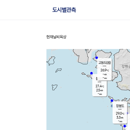
도시별관측
현재날씨
육상
홈
교동도(음)
26.9
℃
-
m/s
-
mm
볼음도
대연평
27.4
℃
2.5
m/s
29.2
℃
-
mm
1.1
m/s
-
mm
장봉도
29.0
℃
3.3
m/s
-
mm