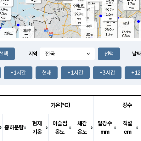
-
-
mm
무의도
mm
mm
분당구
0.0
-
1.7
m/s
m/s
mm
수리산길
-
-
mm
mm
7.9
의왕
29.7
℃
℃
2.0
29.9
m/s
1.6
m/s
℃
-
-
-
mm
-
℃
mm
m/s
기흥구갈
-
-
m/s
mm
용인
-
수원
mm
28.9
℃
대부도
27.4
℃
영흥도
1.3
30
m/s
℃
0.8
m/s
-
mm
1.9
26.8
m/s
-
℃
mm
28.8
℃
-
오산
0.4
mm
m/s
2.6
m/s
-
mm
-
mm
향남
29.0
℃
지역
날짜
1.8
m/s
30.1
-
℃
운평
mm
송탄
-
℃
m/s
-
s
mm
27.5
보
℃
30.1
-1시간
현재
+1시간
+3시간
+1
℃
0.1
m/s
산
0.9
m/s
-
-
mm
-
mm
-
m
℃
-
m
/s
기온(℃)
강수
현재
이슬점
체감
일강수
적설
중하운량
기온
온도
온도
mm
cm