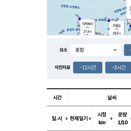
2
덕적북리
자월도
27.6
℃
28.3
℃
1.9
m/s
3.8
m/s
-
mm
-
mm
요소
풍도
28.2
덕적지도
0.6
m/
-
-12시간
-3시간
mm
이전자료
28.0
℃
대
2.2
m/s
-
mm
26.0
0.0
m
-
mm
시간
날씨
시정
운량
일.시
현재일기
km
1/10