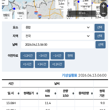
31.2
1.4
m/s
℃
-
-
-
mm
1.6
℃
mm
+
m/s
기흥구갈
-
-
m/s
mm
용인
-
수원
mm
−
31.5
℃
대부도
20 km
32.3
℃
영흥도
3.0
31.5
m/s
℃
2.3
m/s
-
mm
3.3
31.8
m/s
-
℃
mm
30.8
℃
-
오산
3.7
mm
m/s
4.8
m/s
-
mm
요소
-
mm
향남
31.5
℃
2.2
m/s
-
-
지역
℃
운평
mm
송탄
-
℃
m/s
-
s
mm
31.1
보
℃
날짜
32.4
℃
3.2
m/s
산
1.9
m/s
-
30.
mm
-
mm
1.3
℃
이전자료
-12시간
-3시간
-1시간
현재
-
m
/s
+1시간
+3시간
+12시간
기상실황표
2026.04.13.06:00
시간
날씨
시정
운량
현재
일.시
현재일기
중하운량
km
1/10
기온
도시별 기상실황표로 지점, 날씨, 기온, 강수, 바람, 기압등을 안내한 표입
13.06H
11.4
9.0