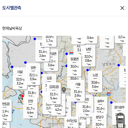
close
도시별관측
장남
판문점
30.6
℃
2.7
m/s
화현
31.4
동두천
℃
남면
-
현재날씨
육상
mm
파주
2.7
홈
m/s
포천
31.5
-
30.9
℃
mm
℃
30.1
℃
30.9
0.7
0.4
m/s
℃
m/s
-
양주
-
m/s
가
℃
-
1.7
-
mm
m/s
mm
-
mm
-
m/s
-
탄현
mm
32.7
-
3
℃
mm
남방
3.1
m/s
1
31.4
℃
-
파주금촌
mm
2.6
m/s
32.0
℃
-
장흥면
mm
3.8
m/s
31.1
℃
-
mm
3.6
m/s
30.0
℃
양촌
-
mm
창
-
m/s
은평
대곶
-
mm
32.1
노원
℃
-
김포
30.6
3.9
℃
32.5
m/s
℃
-
m/
-
3.1
30.8
m/s
mm
3.2
℃
m/s
서울
-
경서동
31.5
m
-
3.6
℃
mm
-
김포(공)
m/s
mm
1.8
-
m/s
mm
31.6
℃
31.8
-
℃
mm
32.3
℃
3.9
m/s
2.8
부천
m/s
5.4
구로
m/s
-
서초
mm
-
광명
mm
인천
송파*
-
mm
인천(공)
32.8
℃
32.6
℃
31.8
과천
경기광주
℃
31.9
0.7
31.7
31.6
m/s
℃
℃
℃
4.2
m/s
2.0
m/s
31.9
-
2.8
℃
mm
4.4
m/s
2.3
m/s
-
m/s
mm
-
31.0
29.7
mm
5.2
-
℃
℃
m/s
-
-
mm
무의도
mm
mm
분당구
2.2
-
2.4
m/s
m/s
mm
수리산길
-
-
mm
mm
0.9
의왕
30.9
℃
℃
2.2
m/s