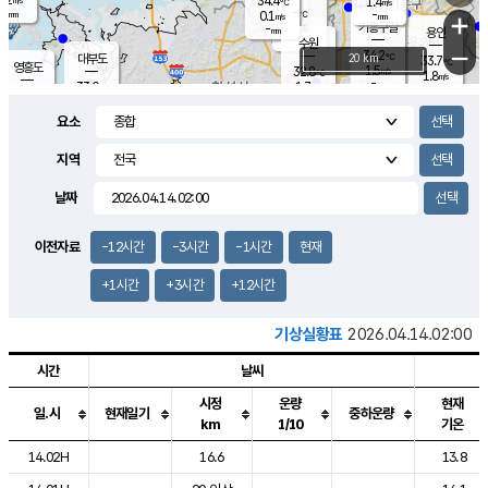
34.4
1.4
m/s
℃
-
-
-
mm
0.1
℃
mm
+
m/s
기흥구갈
-
-
m/s
mm
용인
-
수원
mm
−
34.2
℃
대부도
20 km
33.7
℃
영흥도
1.5
32.8
m/s
℃
1.8
m/s
-
mm
1.7
33.0
m/s
-
℃
mm
31.4
℃
-
오산
2.1
mm
m/s
2.1
m/s
-
mm
요소
-
mm
향남
33.3
℃
1.6
m/s
34.5
-
지역
℃
운평
mm
송탄
0.9
℃
m/s
-
s
mm
32.8
보
℃
날짜
34.7
℃
2.4
m/s
산
1.8
m/s
-
31.
mm
-
mm
1.0
℃
이전자료
-12시간
-3시간
-1시간
현재
-
m
/s
+1시간
+3시간
+12시간
기상실황표
2026.04.14.02:00
시간
날씨
시정
운량
현재
일.시
현재일기
중하운량
km
1/10
기온
도시별 기상실황표로 지점, 날씨, 기온, 강수, 바람, 기압등을 안내한 표입
14.02H
16.6
13.8