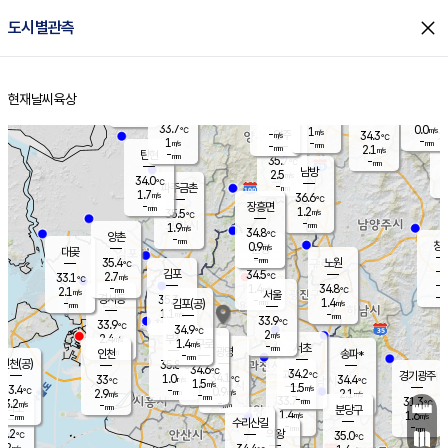
close
도시별관측
장남
판문점
33.6
℃
1.0
m/s
화현
35.7
동두천
℃
남면
-
현재날씨
육상
mm
파주
1.1
홈
m/s
포천
35.2
-
34.3
℃
mm
℃
34.5
℃
33.7
0.0
1
m/s
℃
m/s
-
양주
34.3
m/s
가
℃
-
1
-
mm
m/s
mm
-
mm
2.1
m/s
-
탄현
mm
35.7
-
3
℃
mm
남방
2.5
m/s
1
34.0
℃
-
파주금촌
mm
1.7
m/s
36.6
℃
-
장흥면
mm
1.2
m/s
35.5
℃
-
mm
1.9
m/s
34.8
℃
양촌
-
mm
창
0.9
m/s
은평
대곶
-
mm
35.4
노원
℃
-
김포
34.5
2.7
℃
33.1
m/s
℃
-
m/
-
1.4
34.8
m/s
mm
2.1
℃
m/s
서울
-
경서동
35.3
m
-
1.4
℃
mm
-
김포(공)
m/s
mm
1.1
-
m/s
mm
33.9
℃
33.9
-
℃
mm
34.9
℃
2
m/s
2.4
부천
m/s
1.4
구로
m/s
-
서초
mm
-
광명
mm
인천
송파*
-
mm
인천(공)
35.8
℃
34.6
℃
34.2
과천
경기광주
℃
34.1
1.0
33
34.4
m/s
℃
℃
℃
1.5
m/s
1.5
m/s
33.4
-
0.9
℃
mm
2.9
m/s
2.1
m/s
-
m/s
mm
-
33.7
31.3
mm
3.2
-
℃
℃
m/s
-
-
mm
무의도
mm
mm
분당구
1.4
-
1.6
m/s
m/s
mm
수리산길
-
-
mm
mm
3.2
의왕
35.0
℃
℃
2.2
m/s