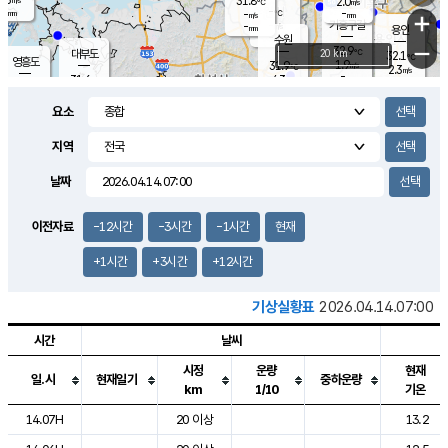
31.8
2.0
m/s
℃
-
-
-
mm
-
℃
mm
+
m/s
기흥구갈
-
-
m/s
mm
용인
-
수원
mm
−
32.9
℃
대부도
20 km
32.1
℃
영흥도
1.9
31.9
m/s
℃
2.3
m/s
-
mm
4.3
31.6
m/s
-
℃
mm
31.5
℃
-
오산
3.8
mm
m/s
5.9
m/s
-
mm
요소
-
mm
향남
31.3
℃
2.5
m/s
-
-
지역
℃
운평
mm
송탄
-
℃
m/s
-
s
mm
31.2
보
℃
날짜
32.2
℃
4.2
m/s
산
1.7
m/s
-
-
mm
-
mm
-
m
℃
이전자료
-12시간
-3시간
-1시간
현재
-
m
/s
+1시간
+3시간
+12시간
기상실황표
2026.04.14.07:00
시간
날씨
시정
운량
현재
일.시
현재일기
중하운량
km
1/10
기온
도시별 기상실황표로 지점, 날씨, 기온, 강수, 바람, 기압등을 안내한 표입
14.07H
20 이상
13.2