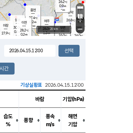
26.2
℃
강림
0.9
m/s
원주
-
흥천
mm
24.6
℃
문막
0.3
m/s
30
℃
27.4
-
℃
mm
+
1.3
설봉
m/s
26.8
℃
여주
0.2
m/s
이천
-
mm
0.2
m/s
-
마장
mm
신림
30.0
부론
-
귀래
−
℃
mm
28.0
20 km
℃
28.2
℃
0.5
m/s
1.3
27.9
m/s
℃
24.3
0.2
m/s
℃
-
26.0
26.0
mm
℃
-
℃
mm
1.0
m/s
-
0.5
mm
m/s
0.0
0.3
m/s
m/s
-
mm
-
백운
mm
-
-
mm
mm
백암
장호원
25.1
℃
0.0
m/s
24.8
℃
28.4
엄정
℃
-
mm
0.0
m/s
1.2
m/s
노은
-
mm
-
26.6
mm
℃
개
2시간
0.3
m/s
26.4
℃
-
mm
6
0.2
℃
m/s
-
m/s
mm
m
기상실황표
2026.04.15.12:00
바람
기압(hPa)
습도
풍속
해면
풍향
%
m/s
기압