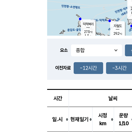
2
덕적북리
자월도
27.5
℃
29.2
℃
1.3
m/s
1.8
m/s
-
mm
-
mm
요소
풍도
27.8
덕적지도
1.1
m/
-
-12시간
-3시간
mm
이전자료
27.3
℃
대
2.0
m/s
-
mm
27.0
0.0
m
-
mm
시간
날씨
시정
운량
일.시
현재일기
km
1/10