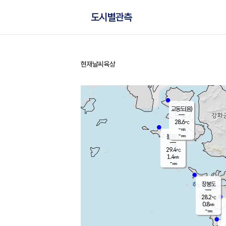
도시별관측
현재날씨
육상
홈
교동도(음)
28.6
℃
-
m/s
-
mm
볼음도
대연평
29.4
℃
1.4
m/s
30.2
℃
-
mm
0.5
m/s
-
mm
장봉도
28.2
℃
0.8
m/s
-
mm