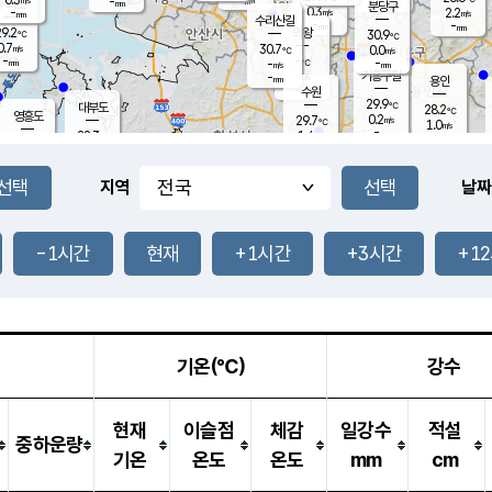
-
-
mm
무의도
mm
mm
분당구
0.3
-
2.2
m/s
m/s
mm
수리산길
-
-
mm
mm
9.2
의왕
30.9
℃
℃
0.7
30.7
m/s
0.0
m/s
℃
-
-
-
mm
-
℃
mm
m/s
기흥구갈
-
-
m/s
mm
용인
-
수원
mm
29.9
℃
대부도
28.2
℃
영흥도
0.2
29.7
m/s
℃
1.0
m/s
-
mm
1.4
28.3
m/s
-
℃
mm
30.1
℃
-
오산
1.7
mm
m/s
1.6
m/s
-
mm
-
mm
향남
26.8
℃
지역
날짜
0.0
m/s
30.9
-
℃
운평
mm
송탄
0.0
℃
m/s
-
s
mm
27.3
보
℃
31.1
-1시간
현재
+1시간
+3시간
+1
℃
0.2
m/s
산
0.1
m/s
-
24.
mm
-
mm
0.0
℃
-
m
/s
기온(℃)
강수
현재
이슬점
체감
일강수
적설
중하운량
기온
온도
온도
mm
cm