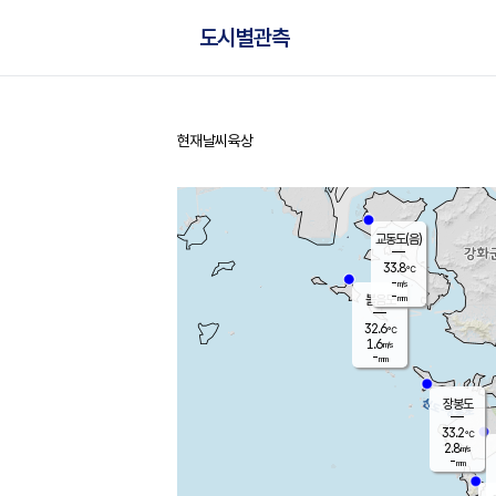
도시별관측
현재날씨
육상
홈
교동도(음)
33.8
℃
-
m/s
-
mm
볼음도
대연평
32.6
℃
1.6
m/s
31.7
℃
-
mm
1.8
m/s
-
mm
장봉도
33.2
℃
2.8
m/s
-
mm