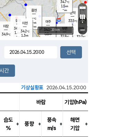
34.7
℃
강림
1.5
m/s
원주
-
흥천
mm
32.2
℃
문막
1.4
m/s
34.2
℃
-
-
℃
mm
+
1.3
설봉
m/s
33.5
℃
여주
-
m/s
이천
-
mm
1.6
m/s
-
마장
mm
신림
34.6
부론
-
귀래
−
℃
mm
34.1
20 km
℃
34.2
℃
1.4
m/s
0.8
34.9
m/s
℃
33.1
1.3
m/s
℃
-
32.8
32.0
mm
℃
-
℃
mm
1.8
m/s
-
2.5
mm
m/s
2.1
0.8
m/s
m/s
-
mm
-
백운
mm
-
-
mm
mm
백암
장호원
33.1
℃
2.1
m/s
33.5
℃
33.8
엄정
℃
-
mm
1.7
m/s
1.9
m/s
노은
-
mm
-
33.5
mm
℃
개
2시간
1.8
m/s
32.7
℃
-
mm
1
1.8
℃
m/s
-
m/s
mm
m
기상실황표
2026.04.15.20:00
바람
기압(hPa)
습도
풍속
해면
풍향
%
m/s
기압