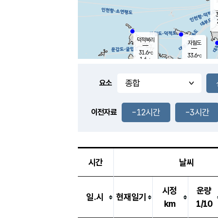
3
덕적북리
자월도
31.6
℃
33.6
℃
1.6
m/s
0.6
m/s
-
mm
-
mm
요소
풍도
30.3
덕적지도
1.0
m/
-
-12시간
-3시간
mm
이전자료
30.5
℃
대
2.1
m/s
-
mm
29.3
1.4
m
-
mm
시간
날씨
시정
운량
일.시
현재일기
km
1/10