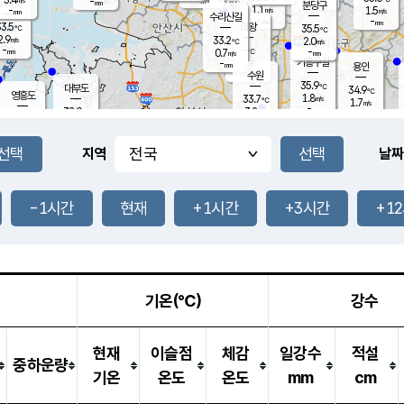
-
-
mm
무의도
mm
mm
분당구
1.1
-
1.5
m/s
m/s
mm
수리산길
-
-
mm
mm
3.5
의왕
35.5
℃
℃
2.9
33.2
m/s
2.0
m/s
℃
-
-
-
mm
0.7
℃
mm
m/s
기흥구갈
-
-
m/s
mm
용인
-
수원
mm
35.9
℃
대부도
34.9
℃
영흥도
1.8
33.7
m/s
℃
1.7
m/s
-
mm
3.2
32.9
m/s
-
℃
mm
31.3
℃
-
오산
2.5
mm
m/s
2.5
m/s
-
mm
-
mm
향남
33.7
℃
지역
날짜
1.6
m/s
33.3
-
℃
운평
mm
송탄
1.6
℃
m/s
-
s
mm
33.1
보
℃
35.1
-1시간
현재
+1시간
+3시간
+1
℃
2.3
m/s
산
1.6
m/s
-
32.
mm
-
mm
1.3
℃
-
m
/s
기온(℃)
강수
현재
이슬점
체감
일강수
적설
중하운량
기온
온도
온도
mm
cm