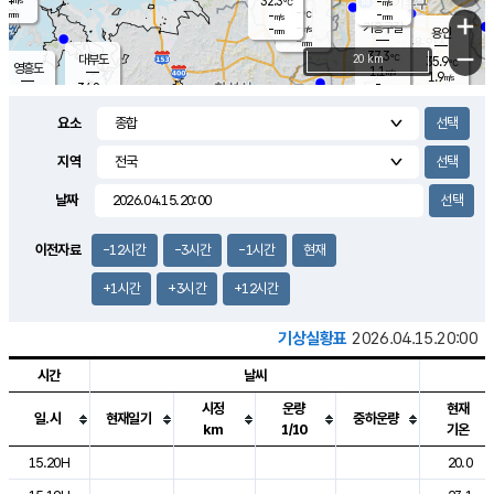
32.3
-
m/s
℃
-
-
-
mm
-
℃
mm
+
m/s
기흥구갈
-
-
m/s
mm
용인
-
mm
−
37.3
℃
대부도
20 km
35.9
℃
영흥도
1.1
m/s
1.9
m/s
-
mm
34.8
-
℃
mm
31.6
℃
오산
1.8
m/s
1.4
m/s
-
mm
요소
-
mm
향남
35.5
℃
1.9
m/s
35.5
-
지역
℃
운평
mm
송탄
1.5
℃
m/s
-
s
mm
34.5
보
℃
날짜
36.4
℃
1.8
m/s
산
1.6
m/s
-
33.
mm
-
mm
1.3
℃
이전자료
-12시간
-3시간
-1시간
현재
-
m
/s
+1시간
+3시간
+12시간
기상실황표
2026.04.15.20:00
시간
날씨
시정
운량
현재
일.시
현재일기
중하운량
km
1/10
기온
도시별 기상실황표로 지점, 날씨, 기온, 강수, 바람, 기압등을 안내한 표입
15.20H
20.0