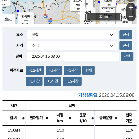
25.6
0.8
m/s
℃
-
-
-
mm
-
℃
mm
+
m/s
기흥구갈
-
-
m/s
mm
용인
-
수원
mm
−
24.4
℃
대부도
20 km
24.8
℃
영흥도
1.8
25.8
m/s
℃
2.6
m/s
-
mm
2.7
24.8
m/s
-
℃
mm
26.8
℃
-
오산
3.3
mm
m/s
7.2
m/s
-
mm
요소
-
mm
향남
24.8
℃
1.3
m/s
-
-
지역
℃
운평
mm
송탄
-
℃
m/s
-
s
mm
24.6
보
℃
날짜
25.1
℃
2.0
m/s
산
0.2
m/s
-
21.
mm
-
mm
0.8
℃
이전자료
-12시간
-3시간
-1시간
현재
-
m
/s
+1시간
+3시간
+12시간
기상실황표
2026.04.15.08:00
시간
날씨
시정
운량
현재
일.시
현재일기
중하운량
km
1/10
기온
도시별 기상실황표로 지점, 날씨, 기온, 강수, 바람, 기압등을 안내한 표입
15.08H
15.0
11.9