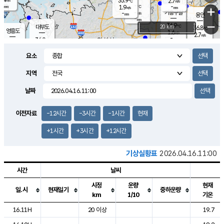
35.9
2.7
m/s
℃
-
-
-
mm
1.9
℃
mm
+
m/s
기흥구갈
-
-
m/s
mm
용인
-
mm
−
36.9
℃
대부도
20 km
36.8
℃
영흥도
1.6
m/s
2.7
m/s
-
mm
36.0
-
℃
mm
33.2
℃
오산
3.3
m/s
1.2
m/s
-
mm
요소
-
mm
향남
35.1
℃
2.0
m/s
35.8
-
지역
℃
운평
mm
송탄
1.4
℃
m/s
-
s
mm
35.1
보
℃
날짜
36.1
℃
2.8
m/s
산
2.1
m/s
-
34.
mm
-
mm
0.8
℃
이전자료
-12시간
-3시간
-1시간
현재
-
m
/s
+1시간
+3시간
+12시간
기상실황표
2026.04.16.11:00
시간
날씨
시정
운량
현재
일.시
현재일기
중하운량
km
1/10
기온
도시별 기상실황표로 지점, 날씨, 기온, 강수, 바람, 기압등을 안내한 표입
16.11H
20 이상
19.7