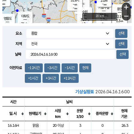
31.8
2.0
m/s
℃
-
-
-
mm
-
℃
mm
+
m/s
기흥구갈
-
-
m/s
mm
용인
-
수원
mm
−
32.9
℃
대부도
20 km
32.1
℃
영흥도
1.9
31.9
m/s
℃
2.3
m/s
-
mm
4.3
31.6
m/s
-
℃
mm
31.5
℃
-
오산
3.8
mm
m/s
5.9
m/s
-
mm
요소
-
mm
향남
31.3
℃
2.5
m/s
-
-
지역
℃
운평
mm
송탄
-
℃
m/s
-
s
mm
31.2
보
℃
날짜
32.2
℃
4.2
m/s
산
1.7
m/s
-
-
mm
-
mm
-
m
℃
이전자료
-12시간
-3시간
-1시간
현재
-
m
/s
+1시간
+3시간
+12시간
기상실황표
2026.04.16.16:00
시간
날씨
시정
운량
현재
일.시
현재일기
중하운량
km
1/10
기온
도시별 기상실황표로 지점, 날씨, 기온, 강수, 바람, 기압등을 안내한 표입
16.16H
맑음
20 이상
3
0
26.3